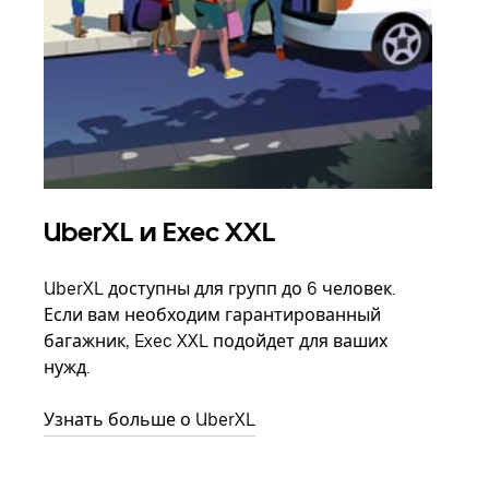
UberXL и Exec XXL
Гр
UberXL доступны для групп до 6 человек.
Когд
Если вам необходим гарантированный
семь
багажник, Exec XXL подойдет для ваших
выбр
нужд.
назн
Узнать больше о UberXL
Узна