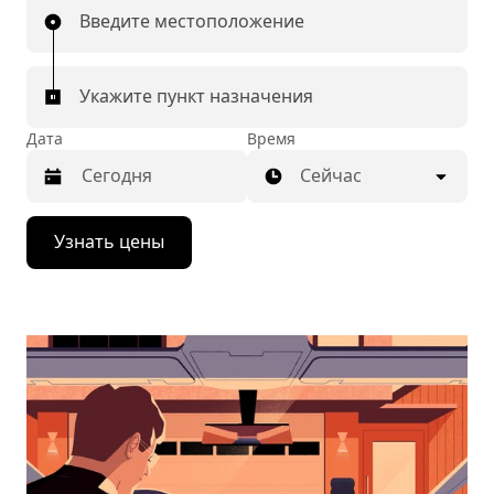
Введите местоположение
Укажите пункт назначения
Дата
Время
Сейчас
Нажмите
Узнать цены
стрелку
вниз,
чтобы
перейти
к
календарю
и
выбрать
дату.
Чтобы
закрыть
календарь,
нажмите