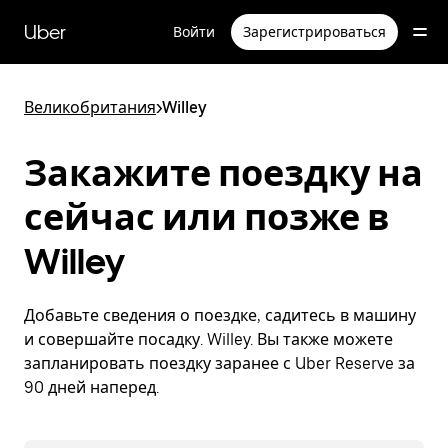
Пропустить
и
Uber
Войти
Зарегистрироваться
перейти
к
основному
содержимому
Великобритания
>
Willey
Закажите поездку на
сейчас или позже в
Willey
Добавьте сведения о поездке, садитесь в машину
и совершайте посадку. Willey. Вы также можете
запланировать поездку заранее с Uber Reserve за
90 дней наперед.