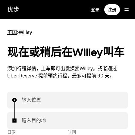
跳
优步
登录
注册
至
主
要
英国
>
Willey
内
容
现在或稍后在Willey叫车
添加行程详情，上车即可出发探索Willey。或者通过
Uber Reserve 提前预约行程，最多可提前 90 天。
输入位置
输入目的地
日期
时间