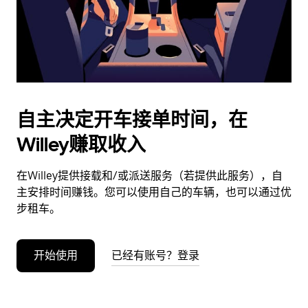
按
退
出
键
可
关
闭
自主决定开车接单时间，在
日
Willey赚取收入
历。
在Willey提供接载和/或派送服务（若提供此服务），自
主安排时间赚钱。您可以使用自己的车辆，也可以通过优
步租车。
开始使用
已经有账号？登录