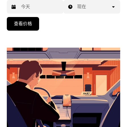
现在
按
查看价格
向
下
箭
头
键
可
浏
览
日
历
并
选
择
日
期。