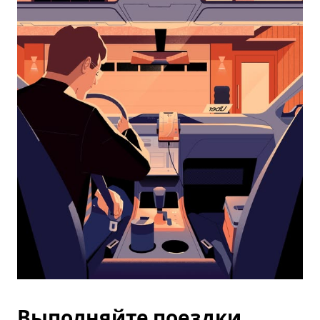
календарю
и
выбрать
дату.
Чтобы
закрыть
календарь,
нажмите
Esc.
Выполняйте поездки,