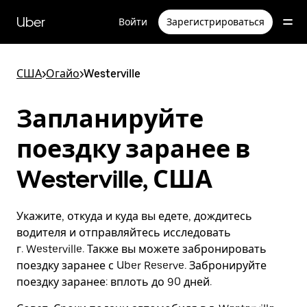
Пропустить
и
Uber
Войти
Зарегистрироваться
перейти
к
основному
содержимому
США
>
Огайо
>
Westerville
Запланируйте
поездку заранее в
Westerville, США
Укажите, откуда и куда вы едете, дождитесь
водителя и отправляйтесь исследовать
г. Westerville. Также вы можете забронировать
поездку заранее с Uber Reserve. Забронируйте
поездку заранее: вплоть до 90 дней.