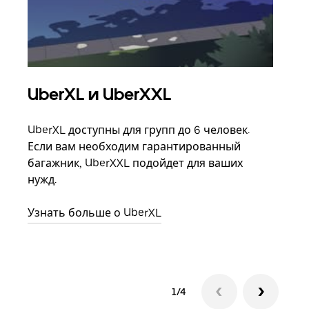
UberXL и UberXXL
Гр
UberXL доступны для групп до 6 человек.
Когд
Если вам необходим гарантированный
семь
багажник, UberXXL подойдет для ваших
выбр
нужд.
назн
Узнать больше о UberXL
Узна
1/4