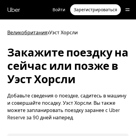
Пропустить
и
Uber
Войти
Зарегистрироваться
перейти
к
основному
содержимому
Великобритания
>
Уэст Хорсли
Закажите поездку на
сейчас или позже в
Уэст Хорсли
Добавьте сведения о поездке, садитесь в машину
и совершайте посадку. Уэст Хорсли. Вы также
можете запланировать поездку заранее с Uber
Reserve за 90 дней наперед.