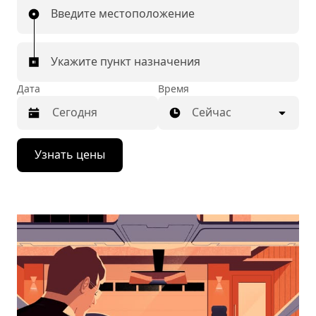
Введите местоположение
Укажите пункт назначения
Дата
Время
Сейчас
Нажмите
Узнать цены
стрелку
вниз,
чтобы
перейти
к
календарю
и
выбрать
дату.
Чтобы
закрыть
календарь,
нажмите