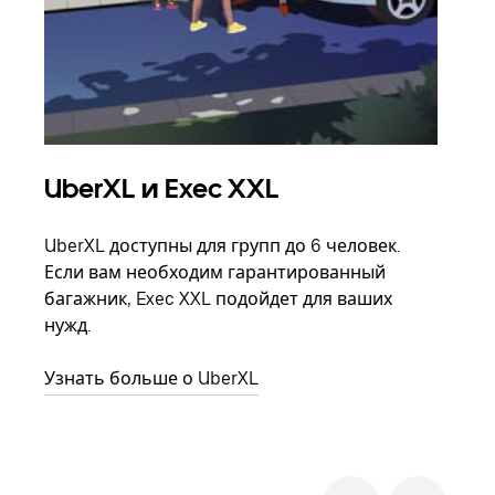
UberXL и Exec XXL
Гр
UberXL доступны для групп до 6 человек.
Когд
Если вам необходим гарантированный
семь
багажник, Exec XXL подойдет для ваших
выбр
нужд.
назн
Узнать больше о UberXL
Узна