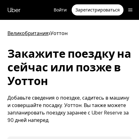
Пропустить
и
Uber
Войти
Зарегистрироваться
перейти
к
основному
содержимому
Великобритания
>
Уоттон
Закажите поездку на
сейчас или позже в
Уоттон
Добавьте сведения о поездке, садитесь в машину
и совершайте посадку. Уоттон. Вы также можете
запланировать поездку заранее с Uber Reserve за
90 дней наперед.