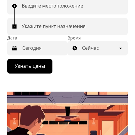
Введите местоположение
Укажите пункт назначения
Дата
Время
Сейчас
Нажмите
Узнать цены
стрелку
вниз,
чтобы
перейти
к
календарю
и
выбрать
дату.
Чтобы
закрыть
календарь,
нажмите