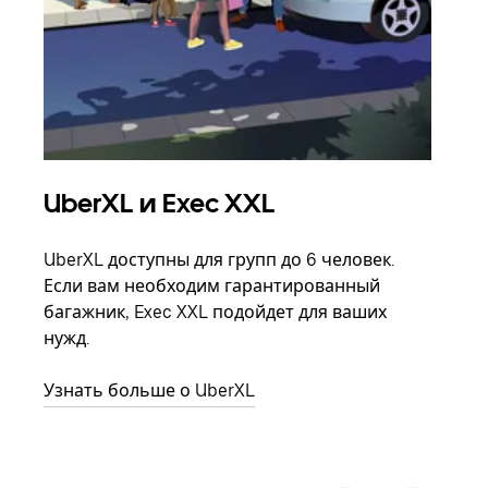
UberXL и Exec XXL
Гр
UberXL доступны для групп до 6 человек.
Когд
Если вам необходим гарантированный
семь
багажник, Exec XXL подойдет для ваших
выбр
нужд.
назн
Узнать больше о UberXL
Узна