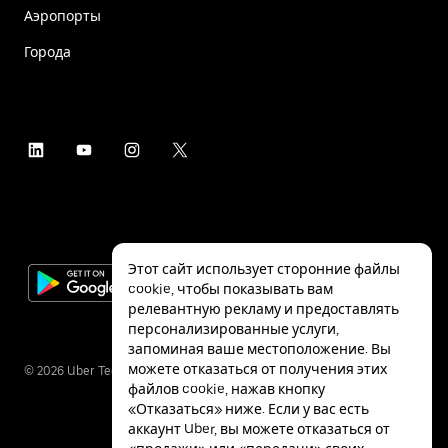
Аэропорты
Города
Этот сайт использует сторонние файлы
cookie, чтобы показывать вам
релевантную рекламу и предоставлять
персонализированные услуги,
запоминая ваше местоположение. Вы
можете отказаться от получения этих
©
2026
Uber Technologies Inc.
файлов cookie, нажав кнопку
«Отказаться» ниже. Если у вас есть
аккаунт Uber, вы можете отказаться от