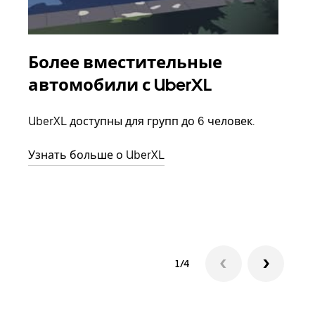
Более вместительные
Гр
автомобили с UberXL
Когд
семь
UberXL доступны для групп до 6 человек.
выбр
назн
Узнать больше о UberXL
Узна
1/4