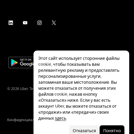
Этот сайт использует сторонние файлы
cookie, чтобы показывать вам
релевантную рекламу и предоставлять
персонализированные услуги,
запоминая ваше местоположение. Вы
можете отказаться от получения этих
©
2026
Uber Technologies Inc.
файлов cookie, нажав кнопку
«Отказаться» ниже. Если у вас есть
аккаунт Uber, вы можете отказаться от
«продажи» или «передачи» своих
данных
здесь
.
Конфиденциальность
Специальные
Условия
возможности
Отказаться
Понятно