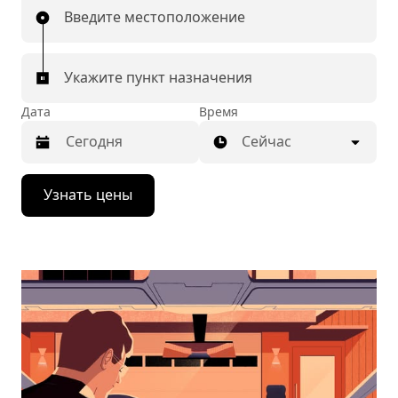
Введите местоположение
Укажите пункт назначения
Дата
Время
Сейчас
Нажмите
Узнать цены
стрелку
вниз,
чтобы
перейти
к
календарю
и
выбрать
дату.
Чтобы
закрыть
календарь,
нажмите