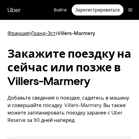
Пропустить
и
Uber
Войти
Зарегистрироваться
перейти
к
основному
содержимому
Франция
>
Гранд-Эст
>
Villers-Marmery
Закажите поездку на
сейчас или позже в
Villers-Marmery
Добавьте сведения о поездке, садитесь в машину
и совершайте посадку. Villers-Marmery. Вы также
можете запланировать поездку заранее с Uber
Reserve за 90 дней наперед.