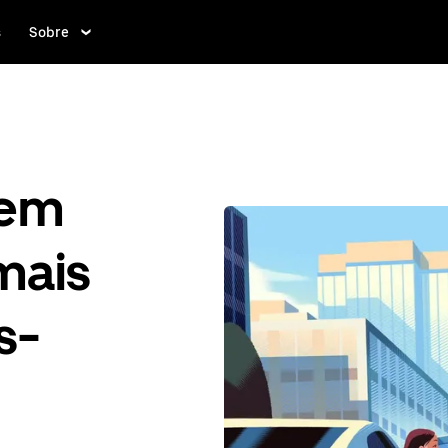
s
Sobre
gem
mais
s-