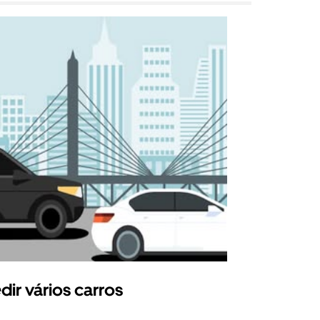
dir vários carros
Uber Shu