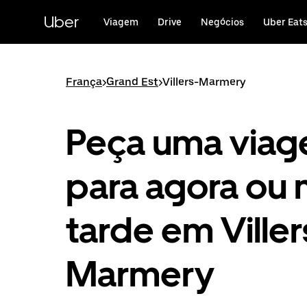
Avançar
para
Uber
Viagem
Drive
Negócios
Uber Eat
o
conteúdo
principal
França
>
Grand Est
>
Villers-Marmery
Peça uma via
para agora ou 
tarde em Viller
Marmery