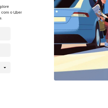
plore
a com o Uber
s.