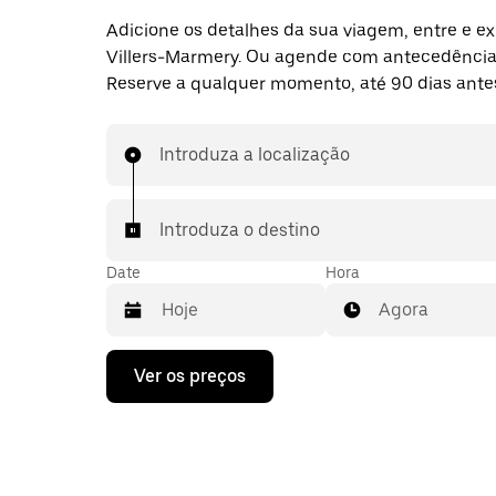
Adicione os detalhes da sua viagem, entre e ex
Villers-Marmery. Ou agende com antecedênci
Reserve a qualquer momento, até 90 dias ante
Introduza a localização
Introduza o destino
Date
Hora
Agora
Prima
Ver os preços
a
tecla
da
seta
para
interagir