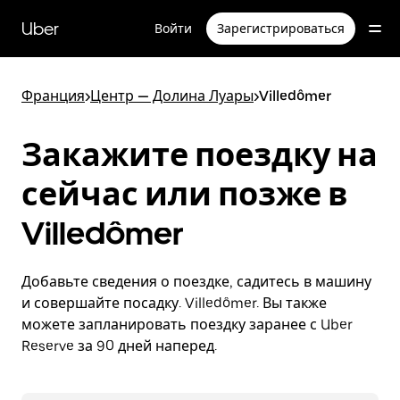
Пропустить
и
Uber
Войти
Зарегистрироваться
перейти
к
основному
содержимому
Франция
>
Центр — Долина Луары
>
Villedômer
Закажите поездку на
сейчас или позже в
Villedômer
Добавьте сведения о поездке, садитесь в машину
и совершайте посадку. Villedômer. Вы также
можете запланировать поездку заранее с Uber
Reserve за 90 дней наперед.