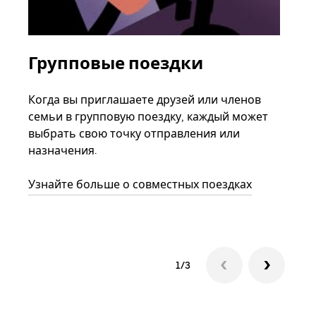
Групповые поездки
За
ав
Когда вы приглашаете друзей или членов
семьи в групповую поездку, каждый может
Если
выбрать свою точку отправления или
акка
назначения.
тре
нача
Узнайте больше о совместных поездках
сле
1/3