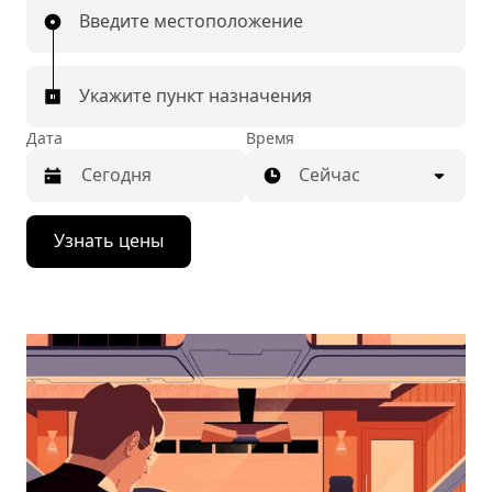
Введите местоположение
Укажите пункт назначения
Дата
Время
Сейчас
Нажмите
Узнать цены
стрелку
вниз,
чтобы
перейти
к
календарю
и
выбрать
дату.
Чтобы
закрыть
календарь,
нажмите