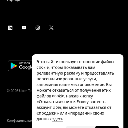
Этот сайт использует сторонние файлы
cookie, чтобы показывать вам
релевантную рекламу и предоставлять
персонализированные услуги,
запоминая ваше местоположение. Вы
можете отказаться от получения этих
©
2026
Uber Technologies Inc.
файлов cookie, нажав кнопку
«Отказаться» ниже. Если у вас есть
аккаунт Uber, вы можете отказаться от
«продажи» или «передачи» своих
данных
здесь
.
Конфиденциальность
Специальные
Условия
возможности