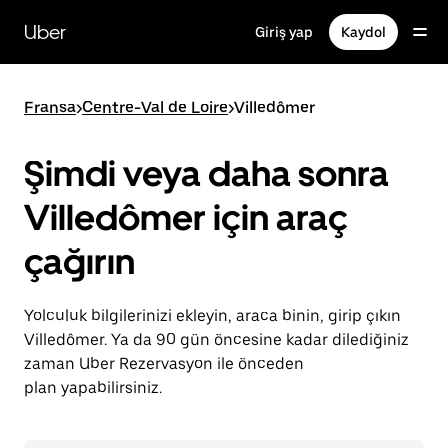
Ana
içeriğe
Uber
Giriş yap
Kaydol
gidin
Fransa
>
Centre-Val de Loire
>
Villedômer
Şimdi veya daha sonra
Villedômer için araç
çağırın
Yolculuk bilgilerinizi ekleyin, araca binin, girip çıkın
Villedômer. Ya da 90 gün öncesine kadar dilediğiniz
zaman Uber Rezervasyon ile önceden
plan yapabilirsiniz.