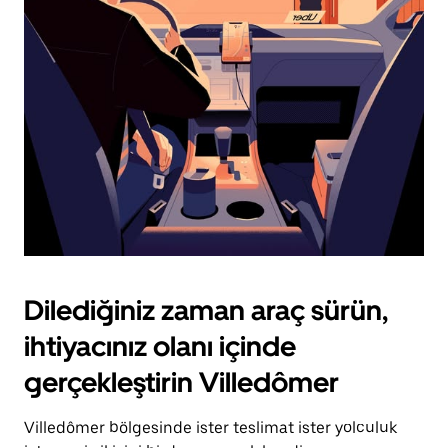
için
escape
tuşuna
basın.
Dilediğiniz zaman araç sürün,
ihtiyacınız olanı içinde
gerçekleştirin Villedômer
Villedômer bölgesinde ister teslimat ister yolculuk