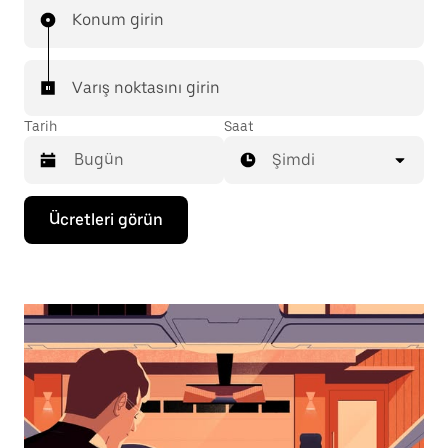
Konum girin
Varış noktasını girin
Tarih
Saat
Şimdi
Takvimle
Ücretleri görün
etkileşime
geçmek
ve
bir
tarih
seçmek
için
aşağı
ok
tuşuna
basın.
Takvimi
kapatmak