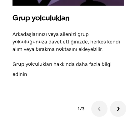
Grup yolculukları
Bir
Arkadaşlarınızı veya ailenizi grup
Grub
yolculuğunuza davet ettiğinizde, herkes kendi
anlı
alım veya bırakma noktasını ekleyebilir.
bulu
yolc
Grup yolculukları hakkında daha fazla bilgi
gerek
edinin
1/3