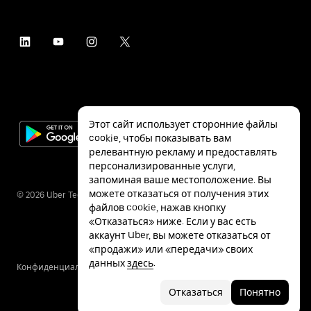
Этот сайт использует сторонние файлы
cookie, чтобы показывать вам
релевантную рекламу и предоставлять
персонализированные услуги,
запоминая ваше местоположение. Вы
можете отказаться от получения этих
©
2026
Uber Technologies Inc.
файлов cookie, нажав кнопку
«Отказаться» ниже. Если у вас есть
аккаунт Uber, вы можете отказаться от
«продажи» или «передачи» своих
данных
здесь
.
Конфиденциальность
Специальные
Условия
возможности
Отказаться
Понятно