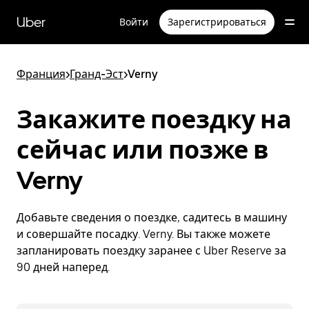
Пропустить
и
Uber
Войти
Зарегистрироваться
перейти
к
основному
содержимому
Франция
>
Гранд-Эст
>
Verny
Закажите поездку на
сейчас или позже в
Verny
Добавьте сведения о поездке, садитесь в машину
и совершайте посадку. Verny. Вы также можете
запланировать поездку заранее с Uber Reserve за
90 дней наперед.