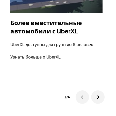
Более вместительные
Гр
автомобили с UberXL
Когд
семь
UberXL доступны для групп до 6 человек.
выбр
назн
Узнать больше о UberXL
Узна
1/4