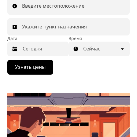
Введите местоположение
Укажите пункт назначения
Дата
Время
Сейчас
Нажмите
Узнать цены
стрелку
вниз,
чтобы
перейти
к
календарю
и
выбрать
дату.
Чтобы
закрыть
календарь,
нажмите