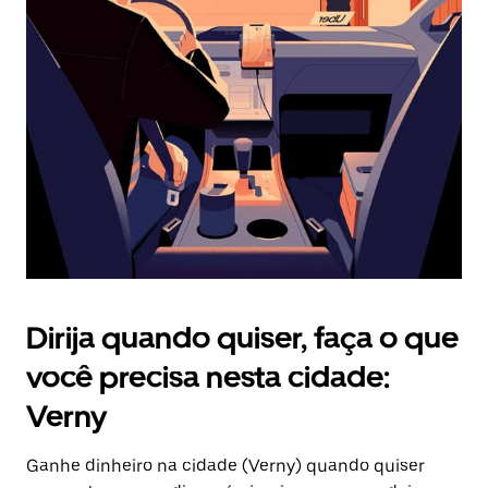
Pressione
a
tecla
“ESC”
para
fechar
o
calendário.
Dirija quando quiser, faça o que
você precisa nesta cidade:
Verny
Ganhe dinheiro na cidade (Verny) quando quiser