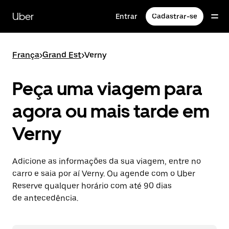
Pular
para
Uber
Entrar
Cadastrar-se
o
conteúdo
principal
França
>
Grand Est
>
Verny
Peça uma viagem para
agora ou mais tarde em
Verny
Adicione as informações da sua viagem, entre no
carro e saia por aí Verny. Ou agende com o Uber
Reserve qualquer horário com até 90 dias
de antecedência.