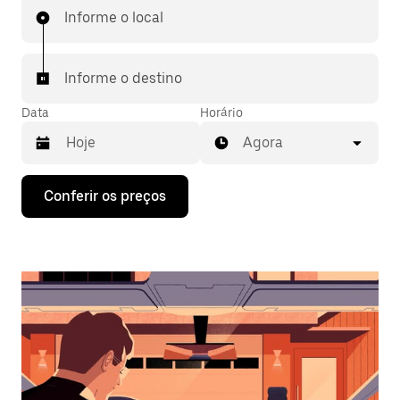
Informe o local
Informe o destino
Data
Horário
Agora
Pressione
Conferir os preços
a
seta
para
baixo
para
interagir
com
o
calendário
e
selecionar
uma
data.