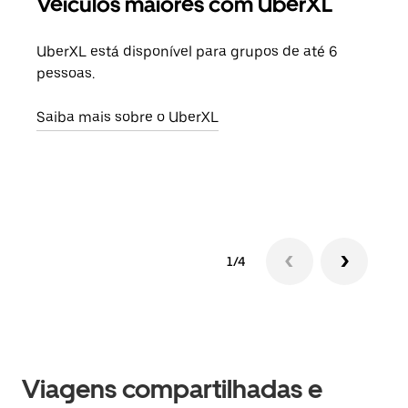
Veículos maiores com UberXL
Vi
UberXL está disponível para grupos de até 6
Ao c
pessoas.
sua 
adic
Saiba mais sobre o UberXL
dese
Saib
1/4
Viagens compartilhadas e