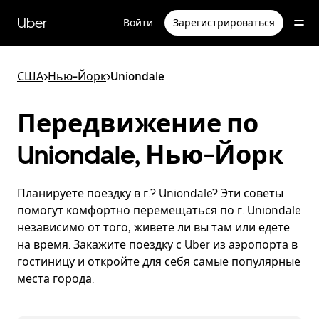
Пропустить
и
Uber
Войти
Зарегистрироваться
перейти
к
основному
содержимому
США
>
Нью-Йорк
>
Uniondale
Передвижение по
Uniondale, Нью-Йорк
Планируете поездку в г.? Uniondale? Эти советы
помогут комфортно перемещаться по г. Uniondale
независимо от того, живете ли вы там или едете
на время. Закажите поездку с Uber из аэропорта в
гостиницу и откройте для себя самые популярные
места города.