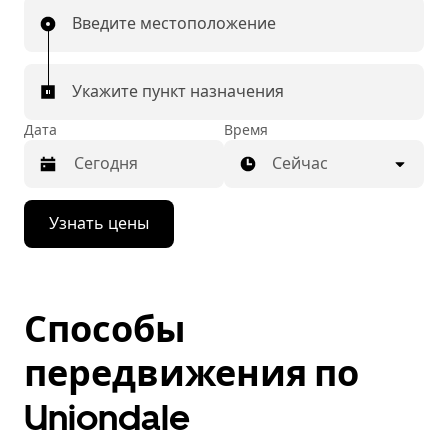
Введите местоположение
Укажите пункт назначения
Дата
Время
Сейчас
Нажмите
Узнать цены
стрелку
вниз,
чтобы
перейти
к
Способы
календарю
и
выбрать
передвижения по
дату.
Чтобы
Uniondale
закрыть
календарь,
нажмите