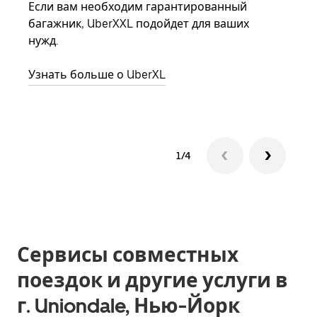
Если вам необходим гарантированный
семь
багажник, UberXXL подойдет для ваших
выбр
нужд.
назн
Узнать больше о UberXL
Узна
1/4
Сервисы совместных
поездок и другие услуги в
г. Uniondale, Нью-Йорк