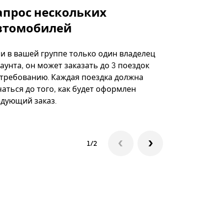
апрос нескольких
Uber Shu
втомобилей
Вариант по
некоторых 
ли в вашей группе только один владелец
определённ
аунта, он может заказать до 3 поездок
мероприяти
 требованию. Каждая поездка должна
аться до того, как будет оформлен
Посмотреть
едующий заказ.
1/2