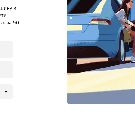
ашину и
ете
ve за 90