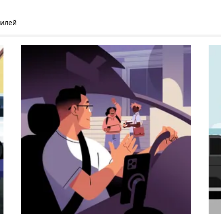
билей