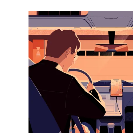
календарю
и
выбрать
дату.
Чтобы
закрыть
календарь,
нажмите
Esc.