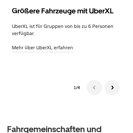
Größere Fahrzeuge mit UberXL
Gr
UberXL ist für Gruppen von bis zu 6 Personen
Wenn
verfügbar.
Grup
eige
Mehr über UberXL erfahren
Erfa
1/4
Fahrgemeinschaften und