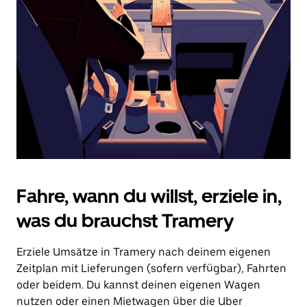
Drücke
die
Escape-
Taste,
um
den
Kalender
zu
schließen.
Fahre, wann du willst, erziele in,
was du brauchst Tramery
Erziele Umsätze in Tramery nach deinem eigenen
Zeitplan mit Lieferungen (sofern verfügbar), Fahrten
oder beidem. Du kannst deinen eigenen Wagen
nutzen oder einen Mietwagen über die Uber