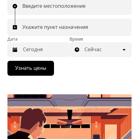
Введите местоположение
Укажите пункт назначения
Дата
Время
Сейчас
Нажмите
Узнать цены
стрелку
вниз,
чтобы
перейти
к
календарю
и
выбрать
дату.
Чтобы
закрыть
календарь,
нажмите