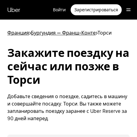
Пропустить
и
Uber
Войти
Зарегистрироваться
перейти
к
основному
содержимому
Франция
>
Бургундия — Франш-Конте
>
Торси
Закажите поездку на
сейчас или позже в
Торси
Добавьте сведения о поездке, садитесь в машину
и совершайте посадку. Торси. Вы также можете
запланировать поездку заранее с Uber Reserve за
90 дней наперед.