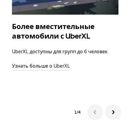
Более вместительные
Гр
автомобили с UberXL
Когд
семь
UberXL доступны для групп до 6 человек.
выбр
назн
Узнать больше о UberXL
Узна
1/4