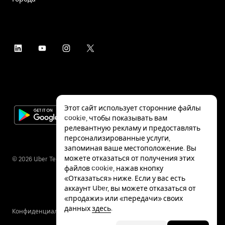
Этот сайт использует сторонние файлы
cookie, чтобы показывать вам
релевантную рекламу и предоставлять
персонализированные услуги,
запоминая ваше местоположение. Вы
можете отказаться от получения этих
©
2026
Uber Technologies Inc.
файлов cookie, нажав кнопку
«Отказаться» ниже. Если у вас есть
аккаунт Uber, вы можете отказаться от
«продажи» или «передачи» своих
данных
здесь
.
Конфиденциальность
Специальные
Условия
возможности