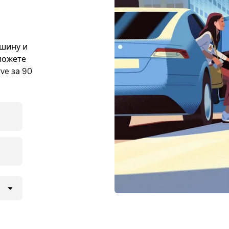
ашину и
можете
ve за 90