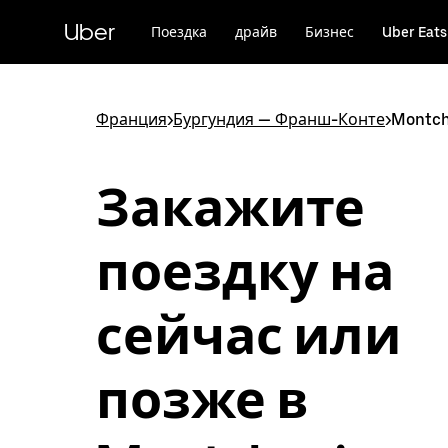
Пропустить
и
Uber
Поездка
драйв
Бизнес
Uber Eats
перейти
к
основному
содержимому
Франция
>
Бургундия — Франш-Конте
>
Montch
Закажите
поездку на
сейчас или
позже в