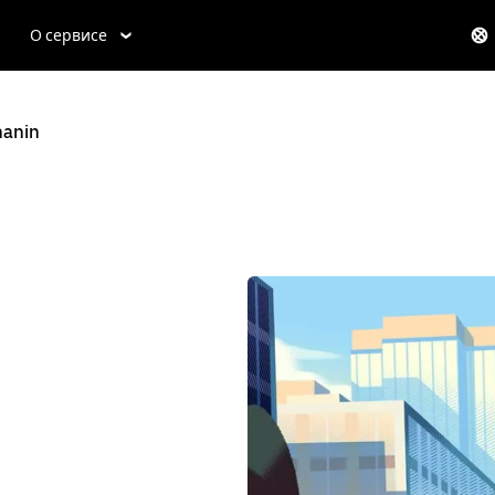
О сервисе
anin