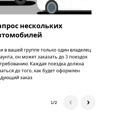
апрос нескольких
Uber Shu
втомобилей
Вариант по
некоторых 
ли в вашей группе только один владелец
определённ
аунта, он может заказать до 3 поездок
мероприяти
 требованию. Каждая поездка должна
аться до того, как будет оформлен
Посмотреть
едующий заказ.
1/2