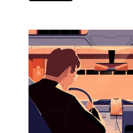
вниз,
чтобы
перейти
к
календарю
и
выбрать
дату.
Чтобы
закрыть
календарь,
нажмите
Esc.