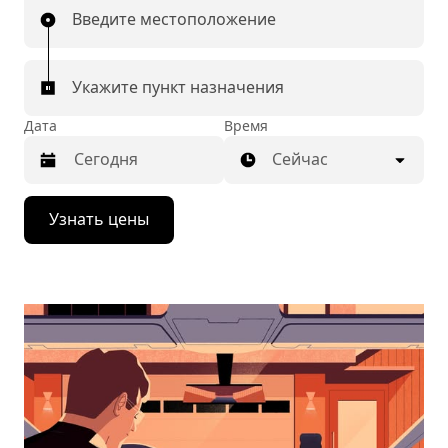
Введите местоположение
Укажите пункт назначения
Дата
Время
Сейчас
Нажмите
Узнать цены
стрелку
вниз,
чтобы
перейти
к
календарю
и
выбрать
дату.
Чтобы
закрыть
календарь,
нажмите