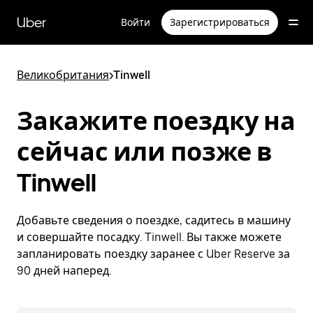
Пропустить
и
Uber
Войти
Зарегистрироваться
перейти
к
основному
содержимому
Великобритания
>
Tinwell
Закажите поездку на
сейчас или позже в
Tinwell
Добавьте сведения о поездке, садитесь в машину
и совершайте посадку. Tinwell. Вы также можете
запланировать поездку заранее с Uber Reserve за
90 дней наперед.