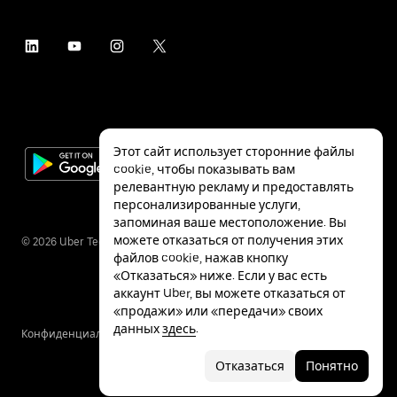
Этот сайт использует сторонние файлы
cookie, чтобы показывать вам
релевантную рекламу и предоставлять
персонализированные услуги,
запоминая ваше местоположение. Вы
можете отказаться от получения этих
©
2026
Uber Technologies Inc.
файлов cookie, нажав кнопку
«Отказаться» ниже. Если у вас есть
аккаунт Uber, вы можете отказаться от
«продажи» или «передачи» своих
данных
здесь
.
Конфиденциальность
Специальные
Условия
возможности
Отказаться
Понятно