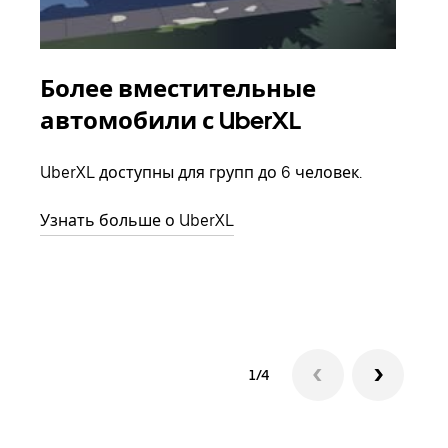
Более вместительные
Гр
автомобили с UberXL
Когд
семь
UberXL доступны для групп до 6 человек.
выбр
назн
Узнать больше о UberXL
Узна
1/4