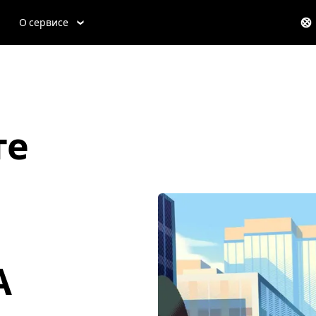
О сервисе
те
А