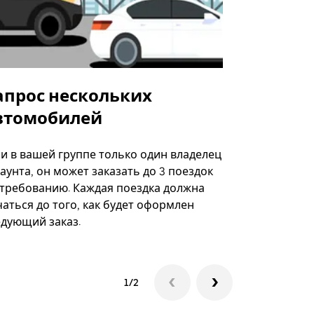
апрос нескольких
Uber Shu
втомобилей
Вариант по
некоторых 
ли в вашей группе только один владелец
определённ
аунта, он может заказать до 3 поездок
мероприяти
 требованию. Каждая поездка должна
аться до того, как будет оформлен
Посмотреть
едующий заказ.
1/2