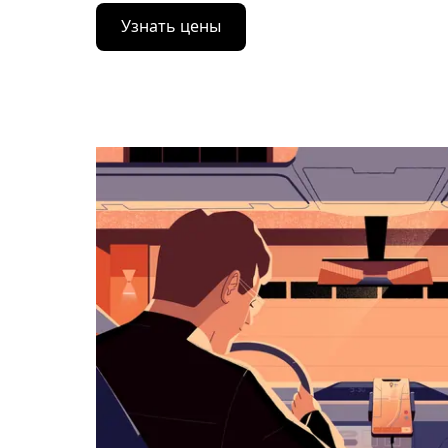
Нажмите
Узнать цены
стрелку
вниз,
чтобы
перейти
к
календарю
и
выбрать
дату.
Чтобы
закрыть
календарь,
нажмите
Esc.