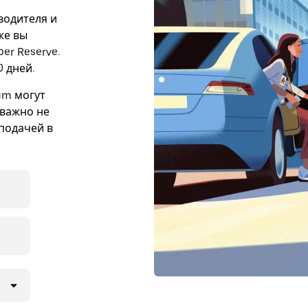
 водителя и
же вы
er Reserve.
 дней.
um могут
 важно не
подачей в