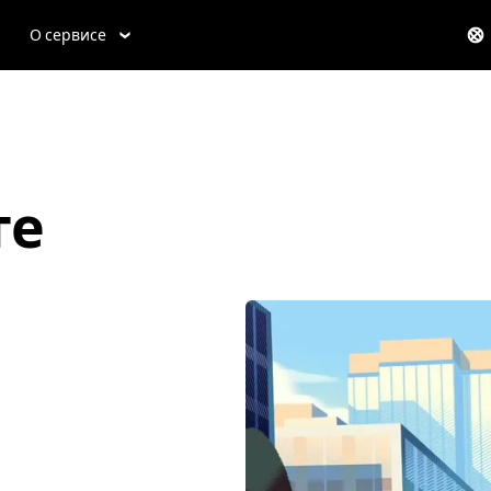
О сервисе
те