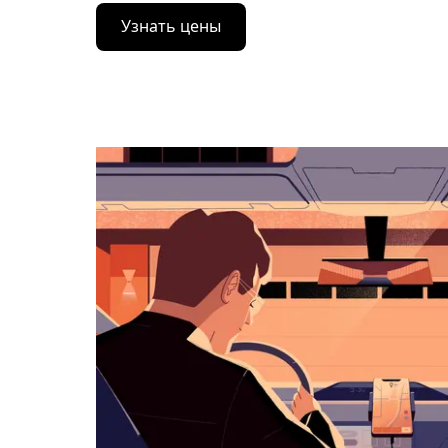
Нажмите
Узнать цены
стрелку
вниз,
чтобы
перейти
к
календарю
и
выбрать
дату.
Чтобы
закрыть
календарь,
нажмите
Esc.