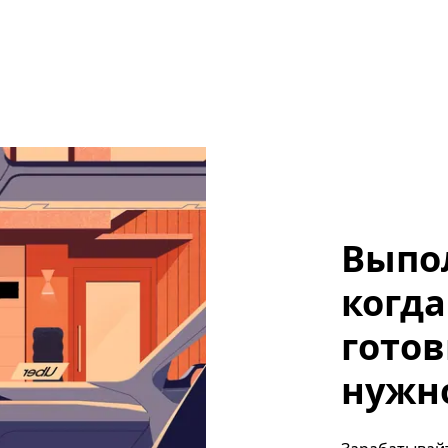
Выпо
когда
готов
нужно