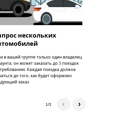
апрос нескольких
Uber Shu
втомобилей
Вариант по
некоторых 
ли в вашей группе только один владелец
определённ
аунта, он может заказать до 3 поездок
мероприяти
 требованию. Каждая поездка должна
аться до того, как будет оформлен
Посмотреть
едующий заказ.
1/2