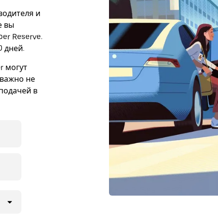
 водителя и
е вы
er Reserve.
 дней.
r могут
 важно не
подачей в