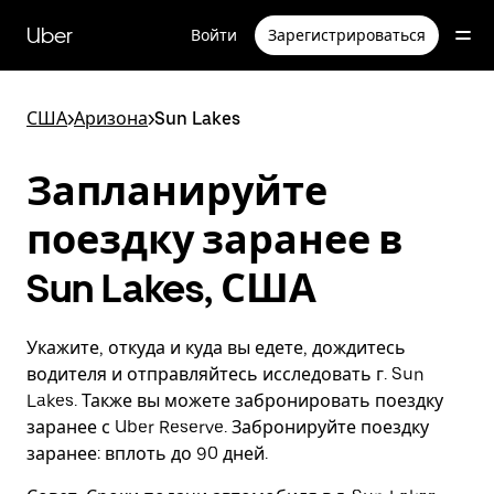
Пропустить
и
Uber
Войти
Зарегистрироваться
перейти
к
основному
содержимому
США
>
Аризона
>
Sun Lakes
Запланируйте
поездку заранее в
Sun Lakes, США
Укажите, откуда и куда вы едете, дождитесь
водителя и отправляйтесь исследовать г. Sun
Lakes. Также вы можете забронировать поездку
заранее с Uber Reserve. Забронируйте поездку
заранее: вплоть до 90 дней.