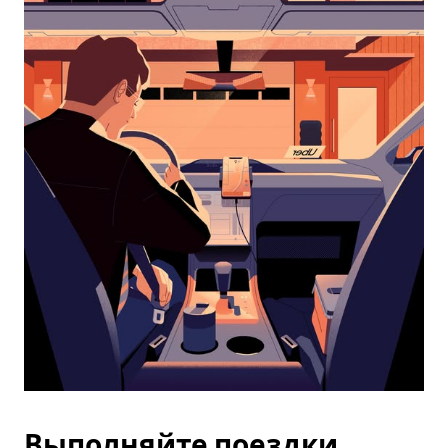
календарю
и
выбрать
дату.
Чтобы
закрыть
календарь,
нажмите
Esc.
Выполняйте поездки,