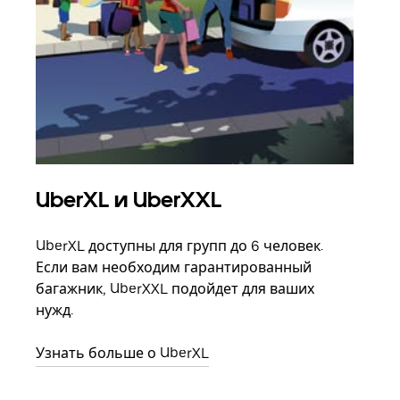
UberXL и UberXXL
Гр
UberXL доступны для групп до 6 человек.
Когд
Если вам необходим гарантированный
семь
багажник, UberXXL подойдет для ваших
выбр
нужд.
назн
Узнать больше о UberXL
Узна