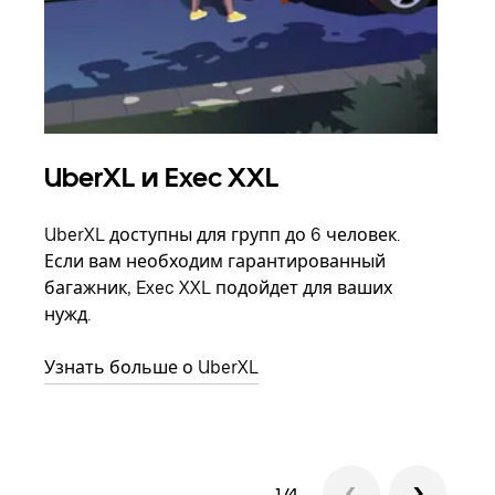
UberXL и Exec XXL
Гр
UberXL доступны для групп до 6 человек.
Когд
Если вам необходим гарантированный
семь
багажник, Exec XXL подойдет для ваших
выбр
нужд.
назн
Узнать больше о UberXL
Узна
1/4