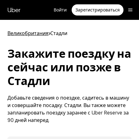
Пропустить
и
Uber
Войти
Зарегистрироваться
перейти
к
основному
содержимому
Великобритания
>
Стадли
Закажите поездку на
сейчас или позже в
Стадли
Добавьте сведения о поездке, садитесь в машину
и совершайте посадку. Стадли. Вы также можете
запланировать поездку заранее с Uber Reserve за
90 дней наперед.