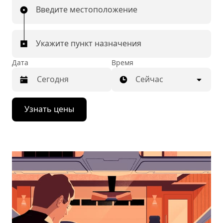
Введите местоположение
Укажите пункт назначения
Дата
Время
Сейчас
Нажмите
Узнать цены
стрелку
вниз,
чтобы
перейти
к
календарю
и
выбрать
дату.
Чтобы
закрыть
календарь,
нажмите