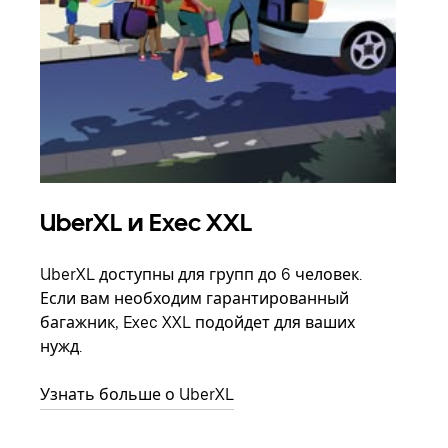
UberXL и Exec XXL
Гр
UberXL доступны для групп до 6 человек.
Когд
Если вам необходим гарантированный
семь
багажник, Exec XXL подойдет для ваших
выбр
нужд.
назн
Узнать больше о UberXL
Узна