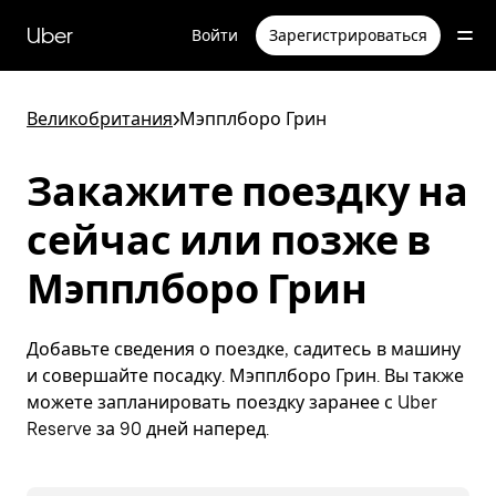
Пропустить
и
Uber
Войти
Зарегистрироваться
перейти
к
основному
содержимому
Великобритания
>
Мэпплборо Грин
Закажите поездку на
сейчас или позже в
Мэпплборо Грин
Добавьте сведения о поездке, садитесь в машину
и совершайте посадку. Мэпплборо Грин. Вы также
можете запланировать поездку заранее с Uber
Reserve за 90 дней наперед.