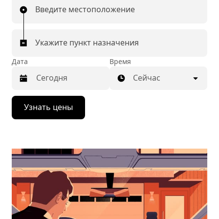
Введите местоположение
Укажите пункт назначения
Дата
Время
Сейчас
Нажмите
Узнать цены
стрелку
вниз,
чтобы
перейти
к
календарю
и
выбрать
дату.
Чтобы
закрыть
календарь,
нажмите