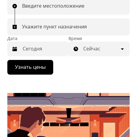
Введите местоположение
Укажите пункт назначения
Дата
Время
Сейчас
Нажмите
Узнать цены
стрелку
вниз,
чтобы
перейти
к
календарю
и
выбрать
дату.
Чтобы
закрыть
календарь,
нажмите