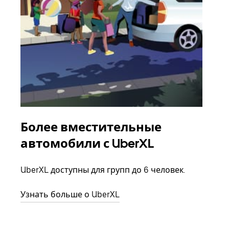
Более вместительные
Гр
автомобили с UberXL
Когд
семь
UberXL доступны для групп до 6 человек.
выбр
назн
Узнать больше о UberXL
Узна