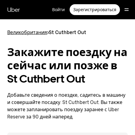
Пропустить
и
Uber
Войти
Зарегистрироваться
перейти
к
основному
содержимому
Великобритания
>
St Cuthbert Out
Закажите поездку на
сейчас или позже в
St Cuthbert Out
Добавьте сведения о поездке, садитесь в машину
и совершайте посадку. St Cuthbert Out. Вы также
можете запланировать поездку заранее с Uber
Reserve за 90 дней наперед.