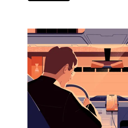
вниз,
чтобы
перейти
к
календарю
и
выбрать
дату.
Чтобы
закрыть
календарь,
нажмите
Esc.