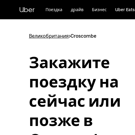
Пропустить
и
Uber
Поездка
драйв
Бизнес
Uber Eats
перейти
к
основному
содержимому
Великобритания
>
Croscombe
Закажите
поездку на
сейчас или
позже в