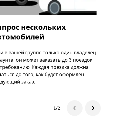
апрос нескольких
Uber Shu
втомобилей
Вариант по
некоторых 
ли в вашей группе только один владелец
определённ
аунта, он может заказать до 3 поездок
мероприяти
 требованию. Каждая поездка должна
аться до того, как будет оформлен
Посмотреть
едующий заказ.
1/2