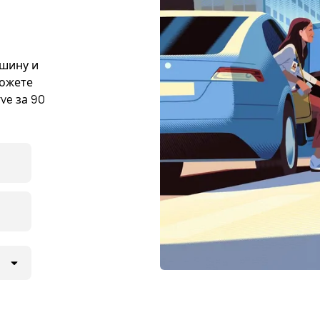
ашину и
можете
ve за 90