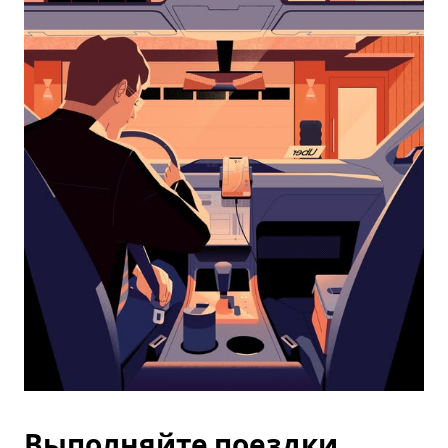
календарю
и
выбрать
дату.
Чтобы
закрыть
календарь,
нажмите
Esc.
Выполняйте поездки,