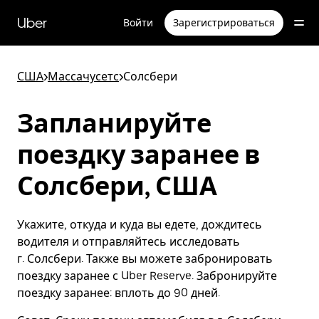
Пропустить
и
Uber
Войти
Зарегистрироваться
перейти
к
основному
содержимому
США
>
Массачусетс
>
Солсбери
Запланируйте
поездку заранее в
Солсбери, США
Укажите, откуда и куда вы едете, дождитесь
водителя и отправляйтесь исследовать
г. Солсбери. Также вы можете забронировать
поездку заранее с Uber Reserve. Забронируйте
поездку заранее: вплоть до 90 дней.