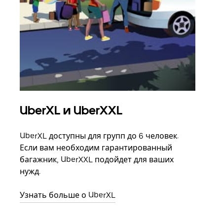
UberXL и UberXXL
Гр
UberXL доступны для групп до 6 человек.
Когд
Если вам необходим гарантированный
семь
багажник, UberXXL подойдет для ваших
выбр
нужд.
назн
Узнать больше о UberXL
Узна