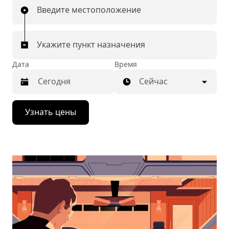
Введите местоположение
Укажите пункт назначения
Дата
Время
Сейчас
Нажмите
Узнать цены
стрелку
вниз,
чтобы
перейти
к
календарю
и
выбрать
дату.
Чтобы
закрыть
календарь,
нажмите