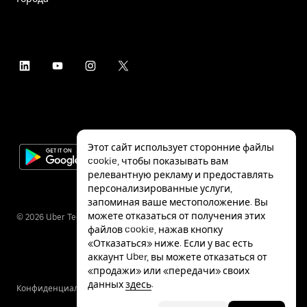
Этот сайт использует сторонние файлы
cookie, чтобы показывать вам
релевантную рекламу и предоставлять
персонализированные услуги,
запоминая ваше местоположение. Вы
можете отказаться от получения этих
©
2026
Uber Technologies Inc.
файлов cookie, нажав кнопку
«Отказаться» ниже. Если у вас есть
аккаунт Uber, вы можете отказаться от
«продажи» или «передачи» своих
данных
здесь
.
Конфиденциальность
Специальные
Условия
возможности