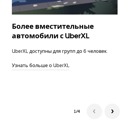
Более вместительные
Гр
автомобили с UberXL
Когд
семь
UberXL доступны для групп до 6 человек.
выбр
назн
Узнать больше о UberXL
Узна
1/4