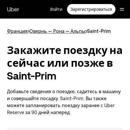
Пропустить
и
Uber
Войти
Зарегистрироваться
перейти
к
основному
содержимому
Франция
>
Овернь — Рона — Альпы
>
Saint-Prim
Закажите поездку на
сейчас или позже в
Saint-Prim
Добавьте сведения о поездке, садитесь в машину
и совершайте посадку. Saint-Prim. Вы также
можете запланировать поездку заранее с Uber
Reserve за 90 дней наперед.