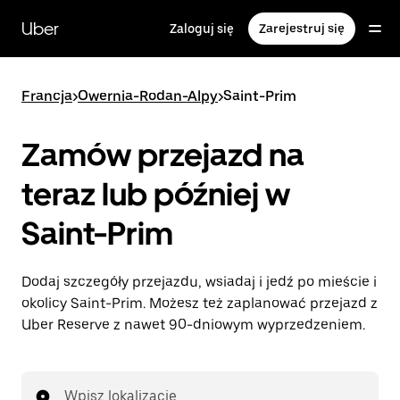
Przejdź
do
Uber
Zaloguj się
Zarejestruj się
głównej
zawartości
Francja
>
Owernia-Rodan-Alpy
>
Saint-Prim
Zamów przejazd na
teraz lub później w
Saint-Prim
Dodaj szczegóły przejazdu, wsiadaj i jedź po mieście i
okolicy Saint-Prim. Możesz też zaplanować przejazd z
Uber Reserve z nawet 90-dniowym wyprzedzeniem.
Wpisz lokalizację