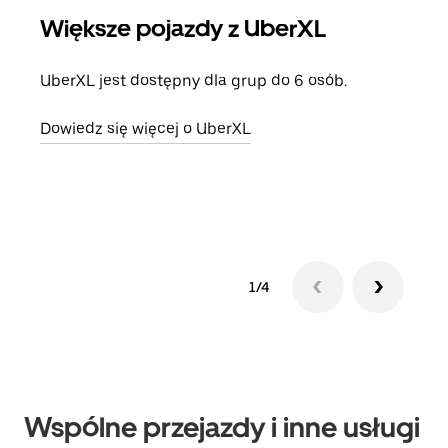
Większe pojazdy z UberXL
Pr
UberXL jest dostępny dla grup do 6 osób.
Gdy 
prze
Dowiedz się więcej o UberXL
doda
Dowi
1/4
Wspólne przejazdy i inne usługi