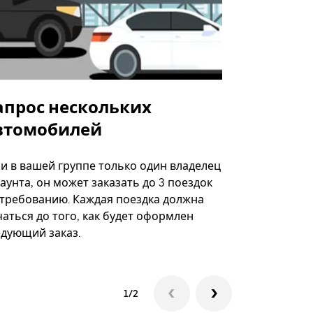
апрос нескольких
Uber Shu
втомобилей
Вариант по
некоторых 
ли в вашей группе только один владелец
определённ
аунта, он может заказать до 3 поездок
мероприяти
 требованию. Каждая поездка должна
аться до того, как будет оформлен
Посмотреть
едующий заказ.
1/2