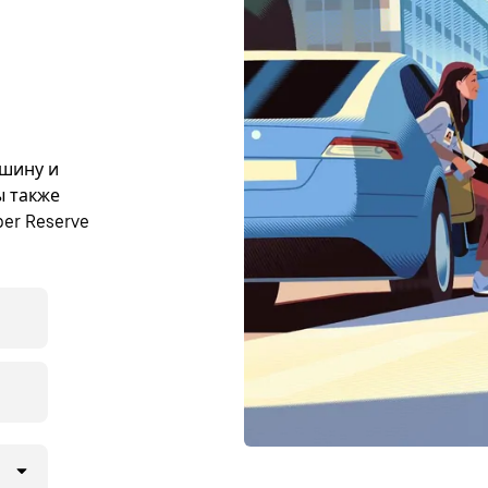
ашину и
ы также
er Reserve