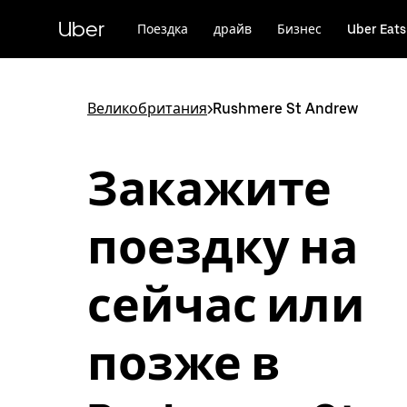
Пропустить
и
Uber
Поездка
драйв
Бизнес
Uber Eats
перейти
к
основному
содержимому
Великобритания
>
Rushmere St Andrew
Закажите
поездку на
сейчас или
позже в