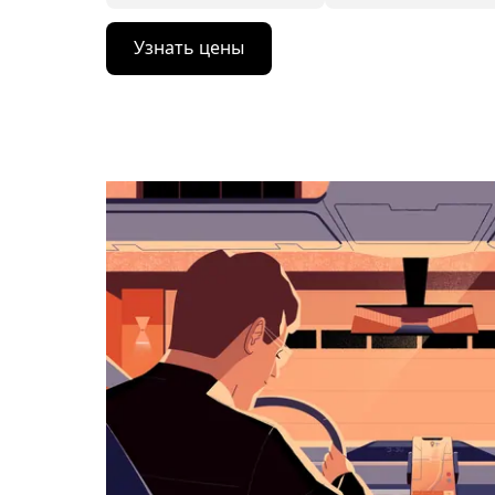
Нажмите
Узнать цены
стрелку
вниз,
чтобы
перейти
к
календарю
и
выбрать
дату.
Чтобы
закрыть
календарь,
нажмите
Esc.