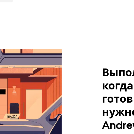
Выпо
когда
готов
нужно
Andr