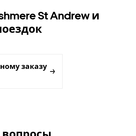
hmere St Andrew и
поездок
ному заказу
 вопросы