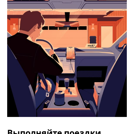
календарю
и
выбрать
дату.
Чтобы
закрыть
календарь,
нажмите
Esc.
Выполняйте поездки,