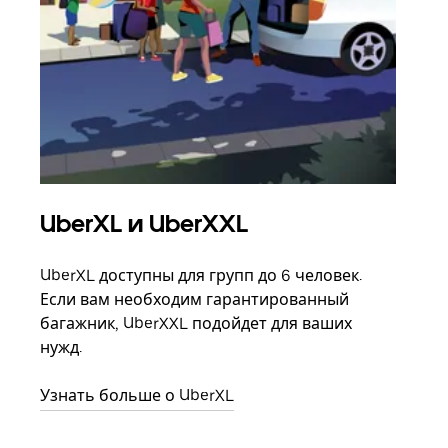
UberXL и UberXXL
Гр
UberXL доступны для групп до 6 человек.
Когд
Если вам необходим гарантированный
семь
багажник, UberXXL подойдет для ваших
выбр
нужд.
назн
Узнать больше о UberXL
Узна