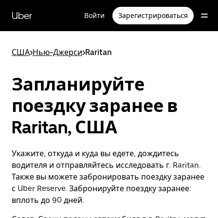
Пропустить
и
Uber
Войти
Зарегистрироваться
перейти
к
основному
содержимому
США
>
Нью-Джерси
>
Raritan
Запланируйте
поездку заранее в
Raritan, США
Укажите, откуда и куда вы едете, дождитесь
водителя и отправляйтесь исследовать г. Raritan.
Также вы можете забронировать поездку заранее
с Uber Reserve. Забронируйте поездку заранее:
вплоть до 90 дней.