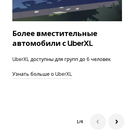
Более вместительные
Гр
автомобили с UberXL
Когд
семь
UberXL доступны для групп до 6 человек.
выбр
назн
Узнать больше о UberXL
Узна
1/4