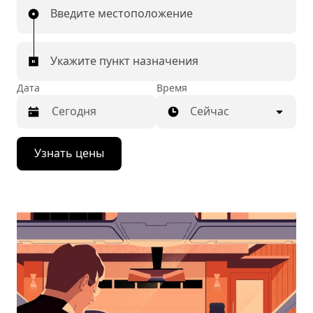
Введите местоположение
Укажите пункт назначения
Дата
Время
Сейчас
Нажмите
Узнать цены
стрелку
вниз,
чтобы
перейти
к
календарю
и
выбрать
дату.
Чтобы
закрыть
календарь,
нажмите