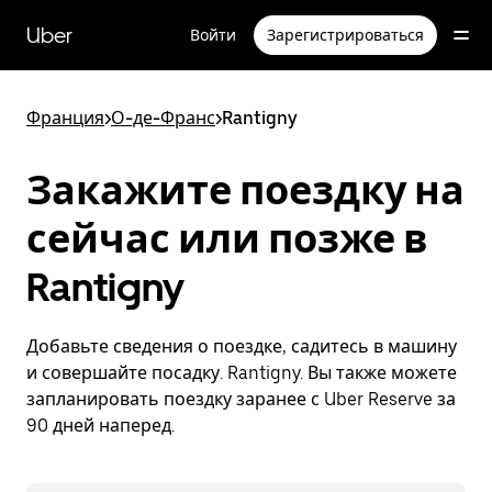
Пропустить
и
Uber
Войти
Зарегистрироваться
перейти
к
основному
содержимому
Франция
>
О-де-Франс
>
Rantigny
Закажите поездку на
сейчас или позже в
Rantigny
Добавьте сведения о поездке, садитесь в машину
и совершайте посадку. Rantigny. Вы также можете
запланировать поездку заранее с Uber Reserve за
90 дней наперед.