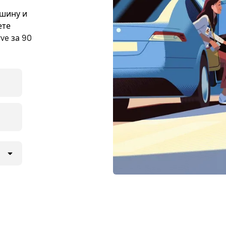
ашину и
ете
ve за 90