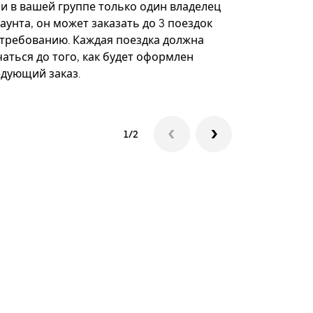
некоторых 
ли в вашей группе только один владелец
определённ
аунта, он может заказать до 3 поездок
мероприяти
 требованию. Каждая поездка должна
аться до того, как будет оформлен
Посмотреть
едующий заказ.
1/2