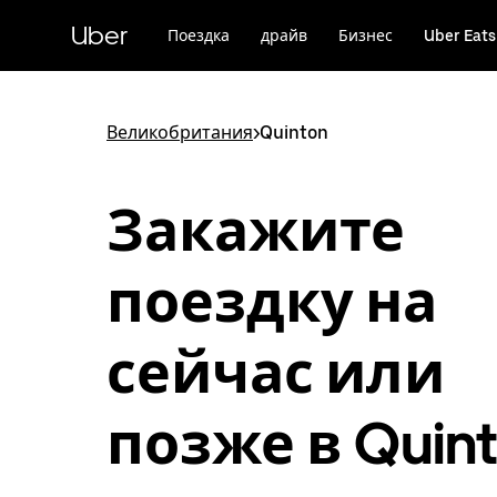
Пропустить
и
Uber
Поездка
драйв
Бизнес
Uber Eats
перейти
к
основному
содержимому
Великобритания
>
Quinton
Закажите
поездку на
сейчас или
позже в Quin