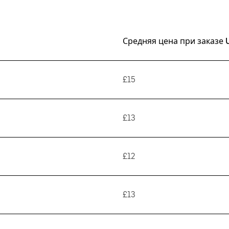
Средняя цена при заказе 
£15
£13
£12
£13