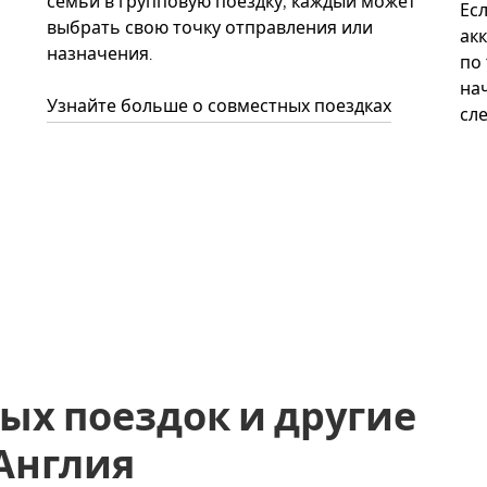
семьи в групповую поездку, каждый может
Ес
выбрать свою точку отправления или
акк
назначения.
по
нач
Узнайте больше о совместных поездках
сл
ых поездок и другие
, Англия