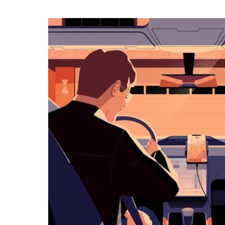
календарю
и
выбрать
дату.
Чтобы
закрыть
календарь,
нажмите
Esc.