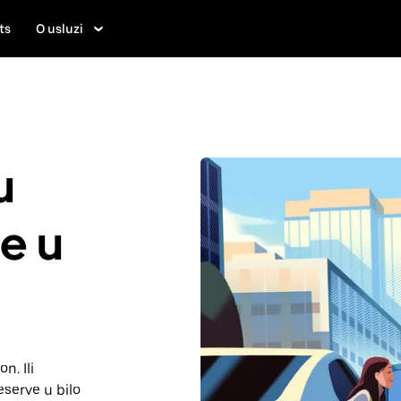
ts
O usluzi
u
je u
n. Ili
serve u bilo