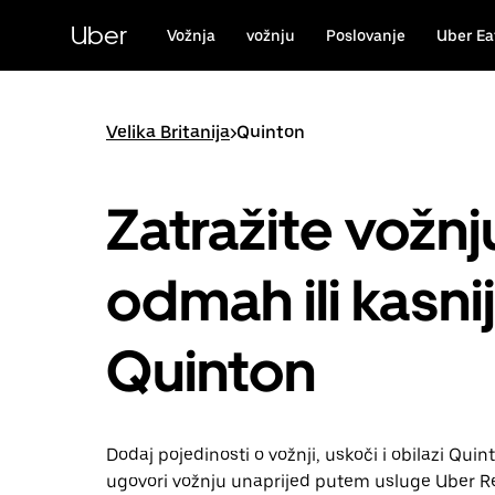
Preskoči
na
Uber
Vožnja
vožnju
Poslovanje
Uber Ea
glavni
sadržaj
Velika Britanija
>
Quinton
Zatražite vožnj
odmah ili kasni
Quinton
Dodaj pojedinosti o vožnji, uskoči i obilazi Quinto
ugovori vožnju unaprijed putem usluge Uber Re