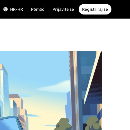
HR-HR
Pomoć
Prijavite se
Registriraj se