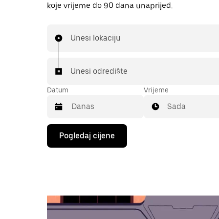
koje vrijeme do 90 dana unaprijed.
Unesi lokaciju
Unesi odredište
Datum
Vrijeme
Sada
Pritisni
Pogledaj cijene
tipku
sa
strelicom
prema
dolje
za
interakciju
s
kalendarom
i