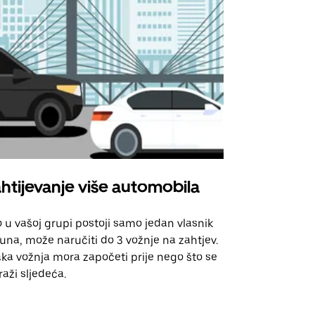
htijevanje više automobila
Uber Shu
 u vašoj grupi postoji samo jedan vlasnik
Naša opcija 
una, može naručiti do 3 vožnje na zahtjev.
za odabrane
ka vožnja mora započeti prije nego što se
događanja.
raži sljedeća.
Pogledajte d