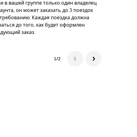
некоторых 
ли в вашей группе только один владелец
определённ
аунта, он может заказать до 3 поездок
мероприяти
 требованию. Каждая поездка должна
аться до того, как будет оформлен
Посмотреть
едующий заказ.
1/2