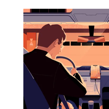
календарю
и
выбрать
дату.
Чтобы
закрыть
календарь,
нажмите
Esc.