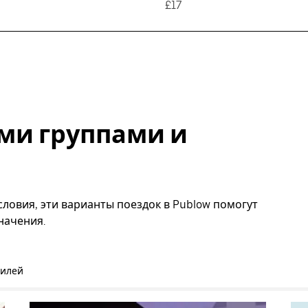
£17
ми группами и
ловия, эти варианты поездок в Publow помогут
начения.
билей