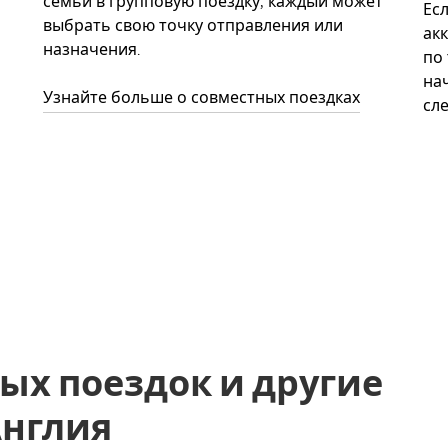
семьи в групповую поездку, каждый может
Ес
выбрать свою точку отправления или
акк
назначения.
по
нач
Узнайте больше о совместных поездках
сл
ых поездок и другие
 Англия