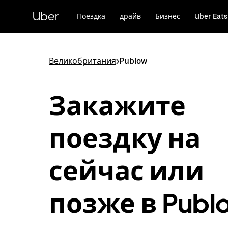
Пропустить
и
Uber
Поездка
драйв
Бизнес
Uber Eats
перейти
к
основному
содержимому
Великобритания
>
Publow
Закажите
поездку на
сейчас или
позже в Publ