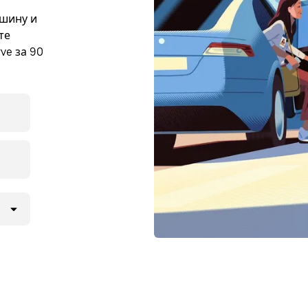
ашину и
те
ve за 90