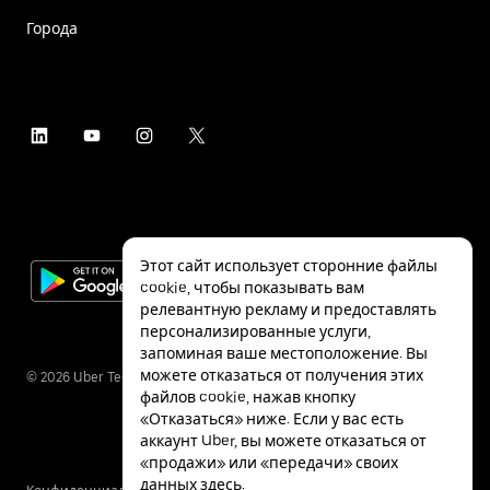
Города
Этот сайт использует сторонние файлы
cookie, чтобы показывать вам
релевантную рекламу и предоставлять
персонализированные услуги,
запоминая ваше местоположение. Вы
можете отказаться от получения этих
©
2026
Uber Technologies Inc.
файлов cookie, нажав кнопку
«Отказаться» ниже. Если у вас есть
аккаунт Uber, вы можете отказаться от
«продажи» или «передачи» своих
данных
здесь
.