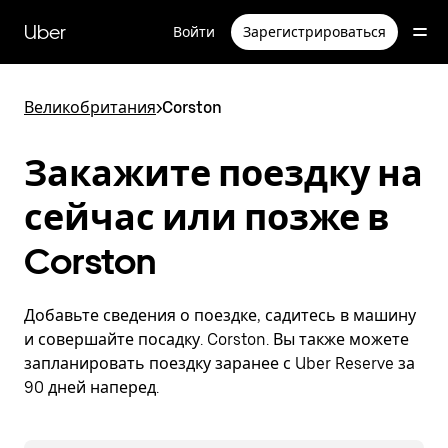
Пропустить
и
Uber
Войти
Зарегистрироваться
перейти
к
основному
содержимому
Великобритания
>
Corston
Закажите поездку на
сейчас или позже в
Corston
Добавьте сведения о поездке, садитесь в машину
и совершайте посадку. Corston. Вы также можете
запланировать поездку заранее с Uber Reserve за
90 дней наперед.