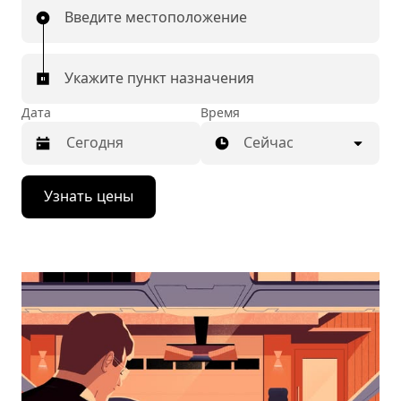
Введите местоположение
Укажите пункт назначения
Дата
Время
Сейчас
Нажмите
Узнать цены
стрелку
вниз,
чтобы
перейти
к
календарю
и
выбрать
дату.
Чтобы
закрыть
календарь,
нажмите