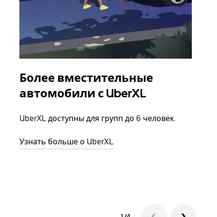
Более вместительные
Гр
автомобили с UberXL
Когд
семь
UberXL доступны для групп до 6 человек.
выбр
назн
Узнать больше о UberXL
Узна
1/4