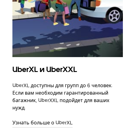
UberXL и UberXXL
Гр
UberXL доступны для групп до 6 человек.
Когд
Если вам необходим гарантированный
семь
багажник, UberXXL подойдет для ваших
выбр
нужд.
назн
Узнать больше о UberXL
Узна