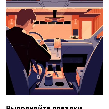
календарю
и
выбрать
дату.
Чтобы
закрыть
календарь,
нажмите
Esc.
Выполняйте поездки,