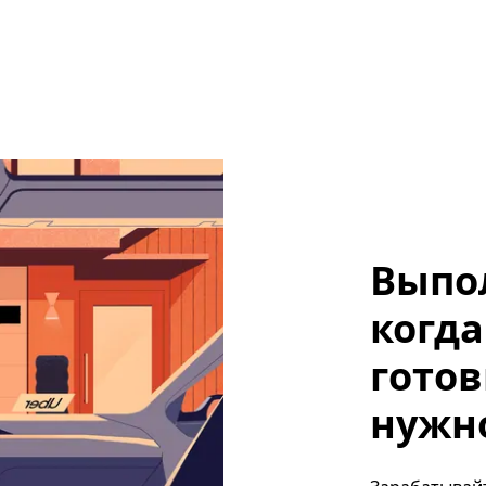
Выпо
когда
готов
нужно