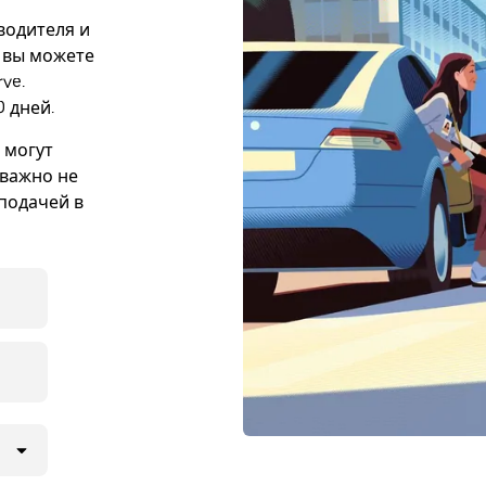
 водителя и
е вы можете
ve.
 дней.
 могут
 важно не
подачей в