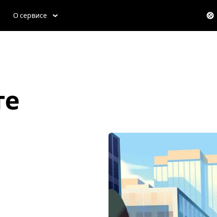
О сервисе
те