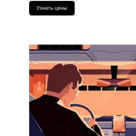
Нажмите
Узнать цены
стрелку
вниз,
чтобы
перейти
к
календарю
и
выбрать
дату.
Чтобы
закрыть
календарь,
нажмите
Esc.