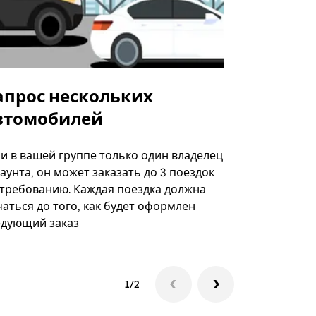
апрос нескольких
Uber Shu
втомобилей
Вариант по
некоторых 
ли в вашей группе только один владелец
определённ
аунта, он может заказать до 3 поездок
мероприяти
 требованию. Каждая поездка должна
аться до того, как будет оформлен
Посмотреть
едующий заказ.
1/2