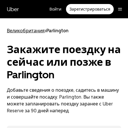
Пропустить
и
Uber
Войти
Зарегистрироваться
перейти
к
основному
содержимому
Великобритания
>
Parlington
Закажите поездку на
сейчас или позже в
Parlington
Добавьте сведения о поездке, садитесь в машину
и совершайте посадку. Parlington. Вы также
можете запланировать поездку заранее с Uber
Reserve за 90 дней наперед.