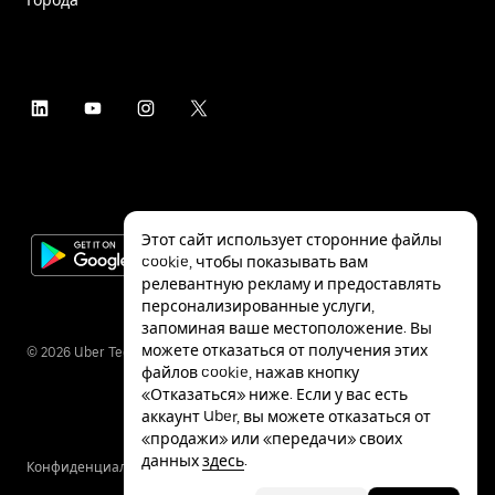
Этот сайт использует сторонние файлы
cookie, чтобы показывать вам
релевантную рекламу и предоставлять
персонализированные услуги,
запоминая ваше местоположение. Вы
можете отказаться от получения этих
©
2026
Uber Technologies Inc.
файлов cookie, нажав кнопку
«Отказаться» ниже. Если у вас есть
аккаунт Uber, вы можете отказаться от
«продажи» или «передачи» своих
данных
здесь
.
Конфиденциальность
Специальные
Условия
возможности