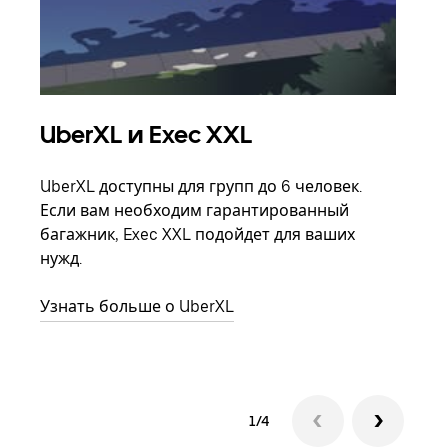
UberXL и Exec XXL
Гр
UberXL доступны для групп до 6 человек.
Когд
Если вам необходим гарантированный
семь
багажник, Exec XXL подойдет для ваших
выбр
нужд.
назн
Узнать больше о UberXL
Узна
1/4