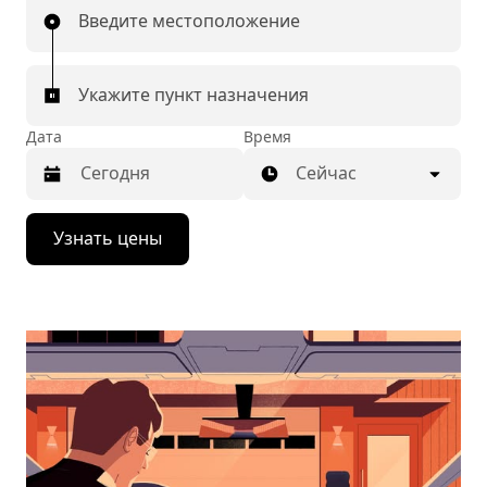
Введите местоположение
Укажите пункт назначения
Дата
Время
Сейчас
Нажмите
Узнать цены
стрелку
вниз,
чтобы
перейти
к
календарю
и
выбрать
дату.
Чтобы
закрыть
календарь,
нажмите