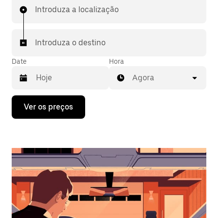
Introduza a localização
Introduza o destino
Date
Hora
Agora
Prima
Ver os preços
a
tecla
da
seta
para
interagir
com
o
calendário
e
selecionar
uma
data.