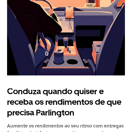
Prima
o
botão
Esc
para
fechar
o
calendário.
Conduza quando quiser e
receba os rendimentos de que
precisa Parlington
Aumente os rendimentos ao seu ritmo com entregas