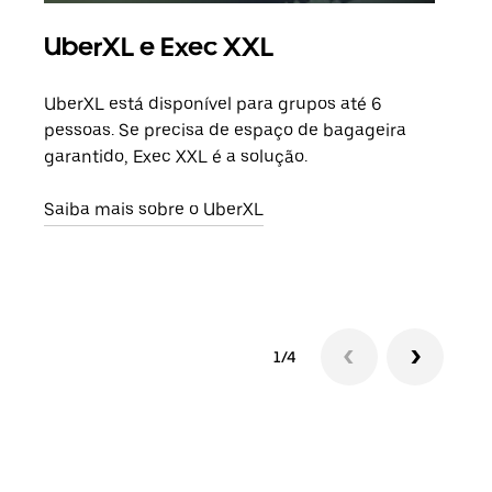
UberXL e Exec XXL
Vi
UberXL está disponível para grupos até 6
Quan
pessoas. Se precisa de espaço de bagageira
para
garantido, Exec XXL é a solução.
pode
ou d
Saiba mais sobre o UberXL
Saib
1/4