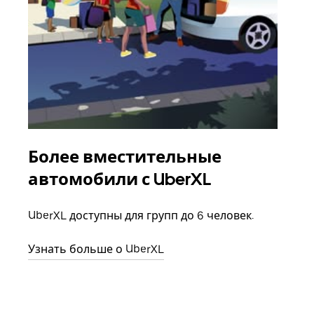
Более вместительные
Гр
автомобили с UberXL
Когд
семь
UberXL доступны для групп до 6 человек.
выбр
назн
Узнать больше о UberXL
Узна