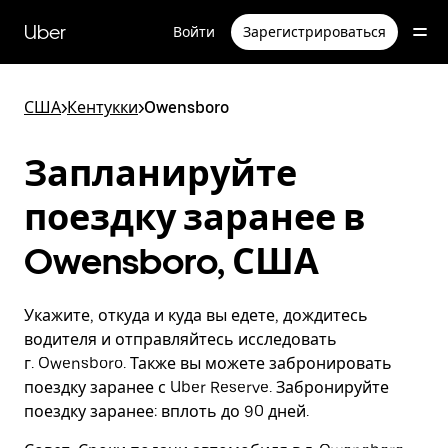
Пропустить
и
Uber
Войти
Зарегистрироваться
перейти
к
основному
содержимому
США
>
Кентукки
>
Owensboro
Запланируйте
поездку заранее в
Owensboro, США
Укажите, откуда и куда вы едете, дождитесь
водителя и отправляйтесь исследовать
г. Owensboro. Также вы можете забронировать
поездку заранее с Uber Reserve. Забронируйте
поездку заранее: вплоть до 90 дней.