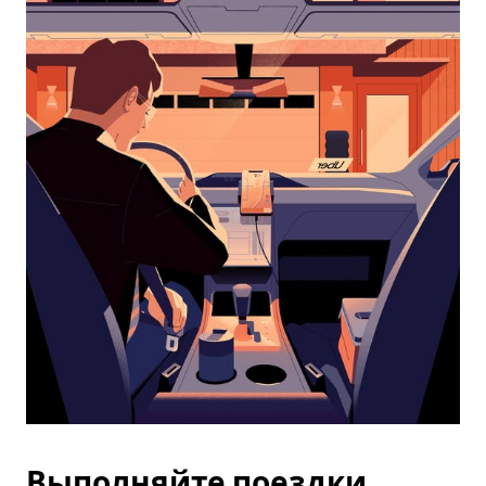
календарю
и
выбрать
дату.
Чтобы
закрыть
календарь,
нажмите
Esc.
Выполняйте поездки,