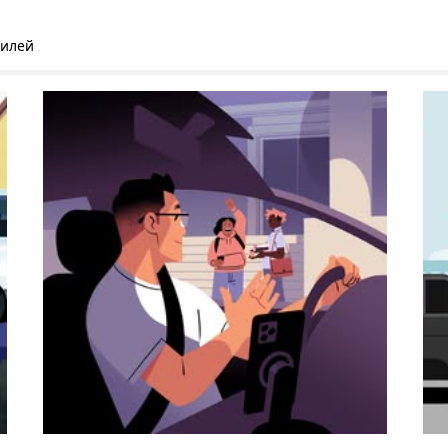
билей