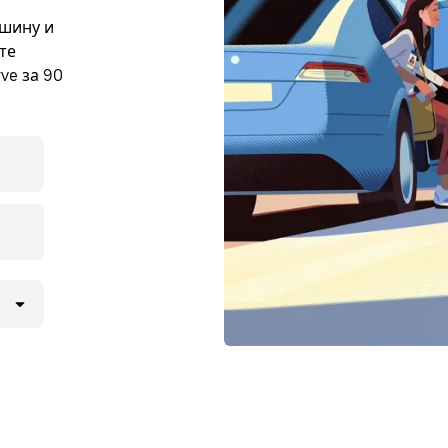
ашину и
те
ve за 90