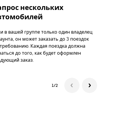
апрос нескольких
Uber Shu
втомобилей
Вариант по
некоторых 
ли в вашей группе только один владелец
определённ
аунта, он может заказать до 3 поездок
мероприяти
 требованию. Каждая поездка должна
аться до того, как будет оформлен
Посмотреть
едующий заказ.
1/2