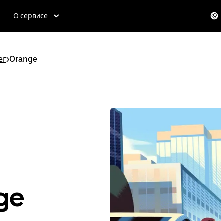
О сервисе
ег
>
Orange
ge