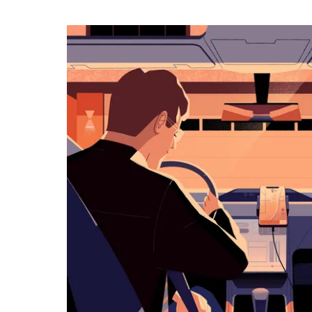
календарю
и
выбрать
дату.
Чтобы
закрыть
календарь,
нажмите
Esc.