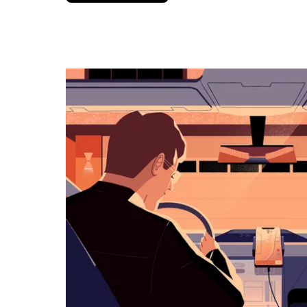
вниз,
чтобы
перейти
к
календарю
и
выбрать
дату.
Чтобы
закрыть
календарь,
нажмите
Esc.