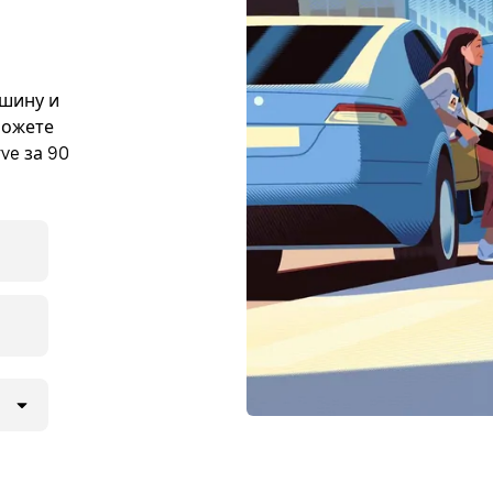
ашину и
можете
ve за 90