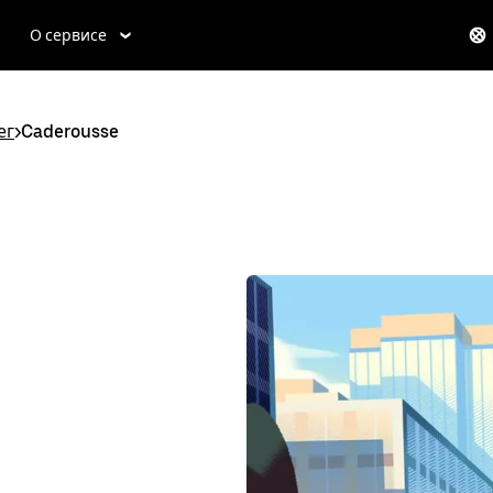
О сервисе
ег
>
Caderousse