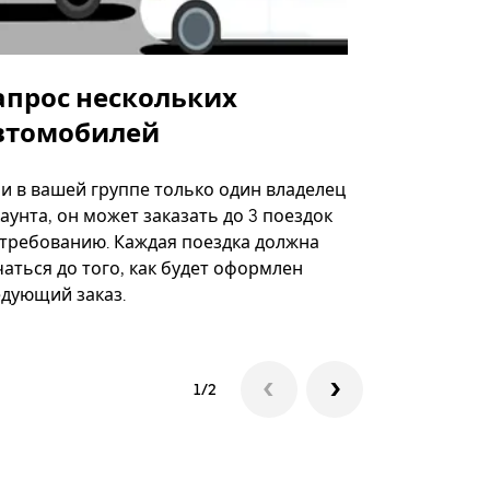
апрос нескольких
Uber Shu
втомобилей
Вариант по
некоторых 
ли в вашей группе только один владелец
определённ
аунта, он может заказать до 3 поездок
мероприяти
 требованию. Каждая поездка должна
аться до того, как будет оформлен
Посмотреть
едующий заказ.
1/2