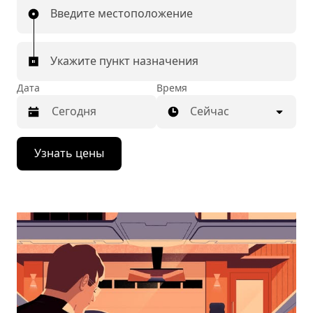
Введите местоположение
Укажите пункт назначения
Дата
Время
Сейчас
Нажмите
Узнать цены
стрелку
вниз,
чтобы
перейти
к
календарю
и
выбрать
дату.
Чтобы
закрыть
календарь,
нажмите