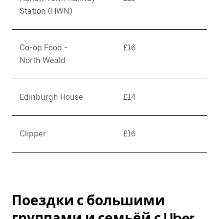
Station (HWN)
Co-op Food -
£16
North Weald
Edinburgh House
£14
Clipper
£16
Поездки с большими
группами и семьёй с Uber