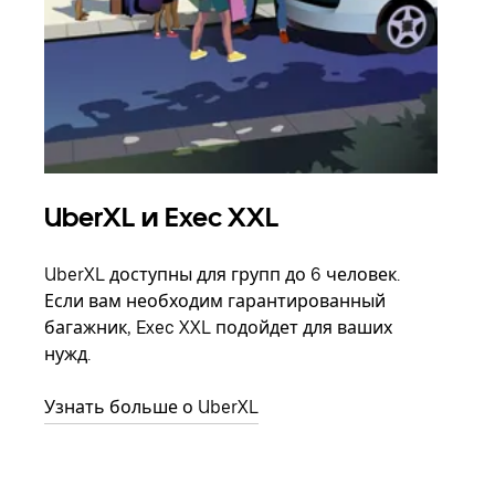
UberXL и Exec XXL
Гр
UberXL доступны для групп до 6 человек.
Когд
Если вам необходим гарантированный
семь
багажник, Exec XXL подойдет для ваших
выбр
нужд.
назн
Узнать больше о UberXL
Узна