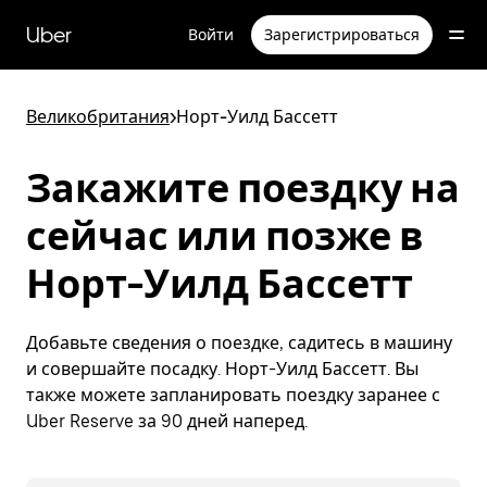
Пропустить
и
Uber
Войти
Зарегистрироваться
перейти
к
основному
содержимому
Великобритания
>
Норт-Уилд Бассетт
Закажите поездку на
сейчас или позже в
Норт-Уилд Бассетт
Добавьте сведения о поездке, садитесь в машину
и совершайте посадку. Норт-Уилд Бассетт. Вы
также можете запланировать поездку заранее с
Uber Reserve за 90 дней наперед.