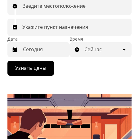
Введите местоположение
Укажите пункт назначения
Дата
Время
Сейчас
Нажмите
Узнать цены
стрелку
вниз,
чтобы
перейти
к
календарю
и
выбрать
дату.
Чтобы
закрыть
календарь,
нажмите