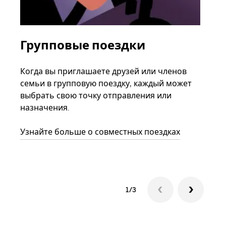
Групповые поездки
За
ав
Когда вы приглашаете друзей или членов
семьи в групповую поездку, каждый может
Если
выбрать свою точку отправления или
акка
назначения.
тре
нача
Узнайте больше о совместных поездках
сле
1/3