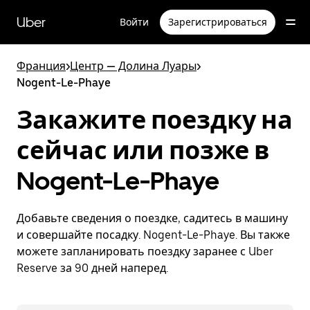
Пропустить
и
Uber
Войти
Зарегистрироваться
перейти
к
основному
Франция
>
Центр — Долина Луары
>
содержимому
Nogent-Le-Phaye
Закажите поездку на
сейчас или позже в
Nogent-Le-Phaye
Добавьте сведения о поездке, садитесь в машину
и совершайте посадку. Nogent-Le-Phaye. Вы также
можете запланировать поездку заранее с Uber
Reserve за 90 дней наперед.