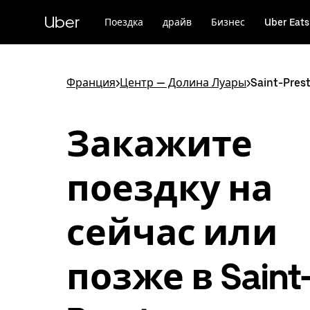
Пропустить
и
Uber
Поездка
драйв
Бизнес
Uber Eats
перейти
к
основному
содержимому
Франция
>
Центр — Долина Луары
>
Saint-Pres
Закажите
поездку на
сейчас или
позже в Saint