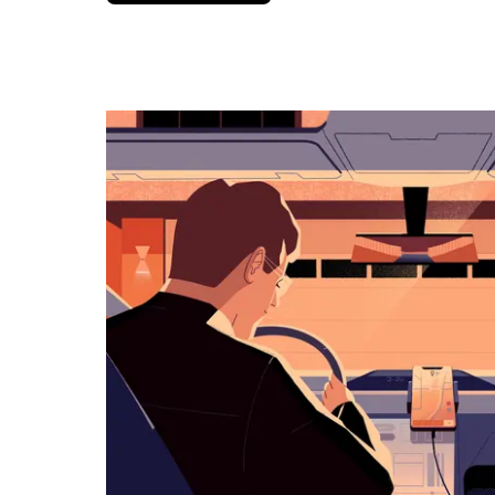
вниз,
чтобы
перейти
к
календарю
и
выбрать
дату.
Чтобы
закрыть
календарь,
нажмите
Esc.