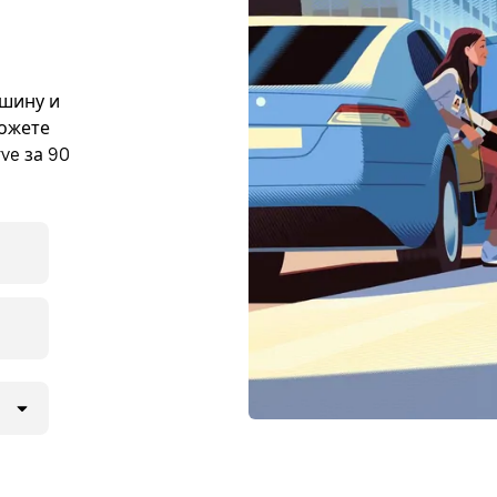
ашину и
можете
ve за 90