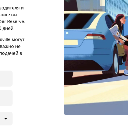
 водителя и
Также вы
er Reserve.
 дней.
ville могут
 важно не
подачей в