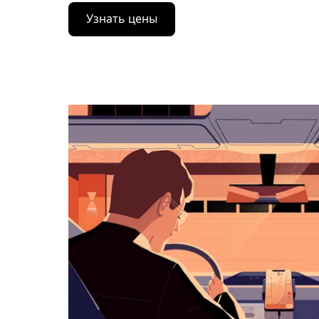
Нажмите
Узнать цены
стрелку
вниз,
чтобы
перейти
к
календарю
и
выбрать
дату.
Чтобы
закрыть
календарь,
нажмите
Esc.