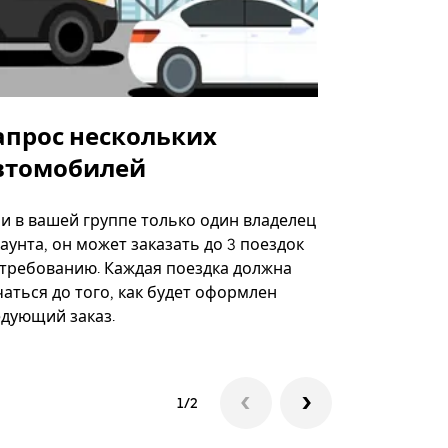
апрос нескольких
Uber Shu
втомобилей
Вариант по
некоторых 
ли в вашей группе только один владелец
определённ
аунта, он может заказать до 3 поездок
мероприяти
 требованию. Каждая поездка должна
аться до того, как будет оформлен
Посмотреть
едующий заказ.
1/2