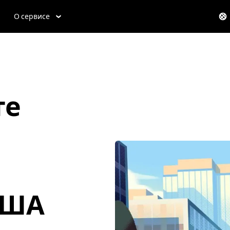
О сервисе
те
 США