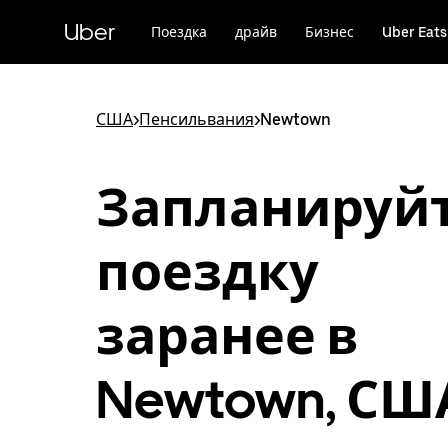
Пропустить
и
Uber
Поездка
драйв
Бизнес
Uber Eats
перейти
к
основному
содержимому
США
>
Пенсильвания
>
Newtown
Запланируй
поездку
заранее в
Newtown, СШ