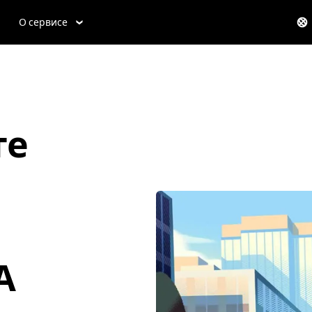
О сервисе
те
А