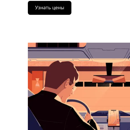
Нажмите
Узнать цены
стрелку
вниз,
чтобы
перейти
к
календарю
и
выбрать
дату.
Чтобы
закрыть
календарь,
нажмите
Esc.