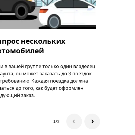
апрос нескольких
Uber Shu
втомобилей
Вариант по
некоторых 
ли в вашей группе только один владелец
определённ
аунта, он может заказать до 3 поездок
мероприяти
 требованию. Каждая поездка должна
аться до того, как будет оформлен
Посмотреть
едующий заказ.
1/2