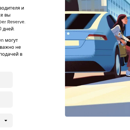
 водителя и
же вы
er Reserve.
 дней.
wn могут
 важно не
подачей в