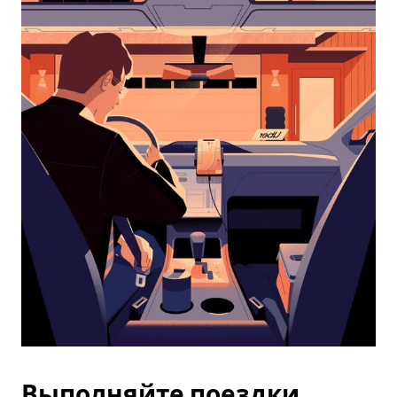
календарю
и
выбрать
дату.
Чтобы
закрыть
календарь,
нажмите
Esc.
Выполняйте поездки,