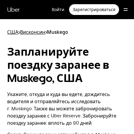
Пропустить
и
Uber
Войти
Зарегистрироваться
перейти
к
основному
содержимому
США
>
Висконсин
>
Muskego
Запланируйте
поездку заранее в
Muskego, США
Укажите, откуда и куда вы едете, дождитесь
водителя и отправляйтесь исследовать
г. Muskego. Также вы можете забронировать
поездку заранее с Uber Reserve. Забронируйте
поездку заранее: вплоть до 90 дней.