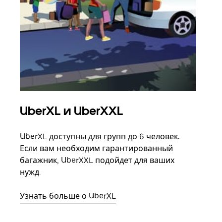
UberXL и UberXXL
Гр
UberXL доступны для групп до 6 человек.
Когд
Если вам необходим гарантированный
семь
багажник, UberXXL подойдет для ваших
выбр
нужд.
назн
Узнать больше о UberXL
Узна