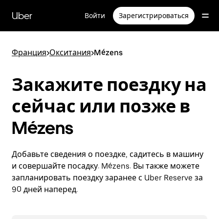
Пропустить
и
Uber
Войти
Зарегистрироваться
перейти
к
основному
содержимому
Франция
>
Окситания
>
Mézens
Закажите поездку на
сейчас или позже в
Mézens
Добавьте сведения о поездке, садитесь в машину
и совершайте посадку. Mézens. Вы также можете
запланировать поездку заранее с Uber Reserve за
90 дней наперед.