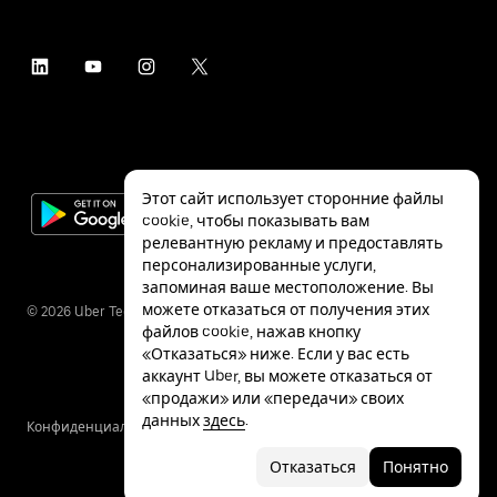
Этот сайт использует сторонние файлы
cookie, чтобы показывать вам
релевантную рекламу и предоставлять
персонализированные услуги,
запоминая ваше местоположение. Вы
можете отказаться от получения этих
©
2026
Uber Technologies Inc.
файлов cookie, нажав кнопку
«Отказаться» ниже. Если у вас есть
аккаунт Uber, вы можете отказаться от
«продажи» или «передачи» своих
данных
здесь
.
Конфиденциальность
Специальные
Условия
возможности
Отказаться
Понятно