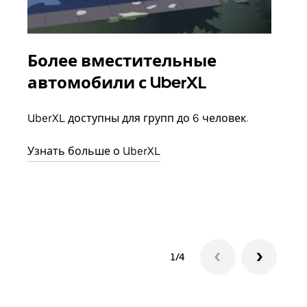
Более вместительные
Гр
автомобили с UberXL
Когд
семь
UberXL доступны для групп до 6 человек.
выбр
назн
Узнать больше о UberXL
Узна
1/4