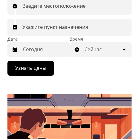
Введите местоположение
Укажите пункт назначения
Дата
Время
Сейчас
Нажмите
Узнать цены
стрелку
вниз,
чтобы
перейти
к
календарю
и
выбрать
дату.
Чтобы
закрыть
календарь,
нажмите