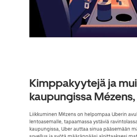
Kimppakyytejä ja muit
kaupungissa Mézens,
Liikkuminen Mézens on helpompaa Uberin avulla.
lentoasemalle, tapaamassa ystäviä ravintolassa
kaupungissa, Uber auttaa sinua pääsemään mää
sovellus ja syötä määränpääsi aloittaaksesi 