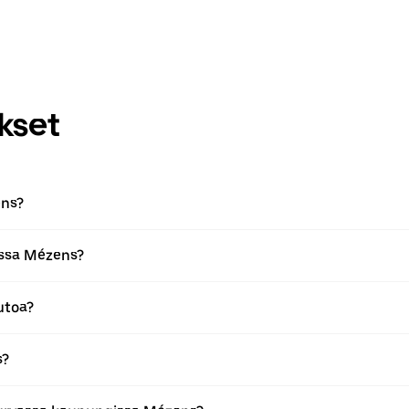
kset
ens?
issa Mézens?
utoa?
s?