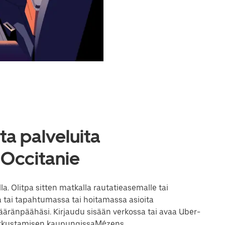
a palveluita
 Occitanie
 Olitpa sitten matkalla rautatieasemalle tai
 tai tapahtumassa tai hoitamassa asioita
ränpäähäsi. Kirjaudu sisään verkossa tai avaa Uber-
matkustamisen kaupungissaMézens.