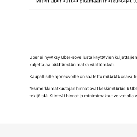
Miten Uber auttaa pitämään matkustajat t
Uber ei hyväksy Uber-sovellusta käyttävien kuljettajien
kuljettajaa päättämään matka välittömästi.
Kaupallisille ajoneuvoille on saatettu määrätä osavaltiok
*Esimerkkimatkustajan hinnat ovat keskimääräisiä UberX
tekijöistä. Kiinteät hinnat ja minimimaksut voivat olla 