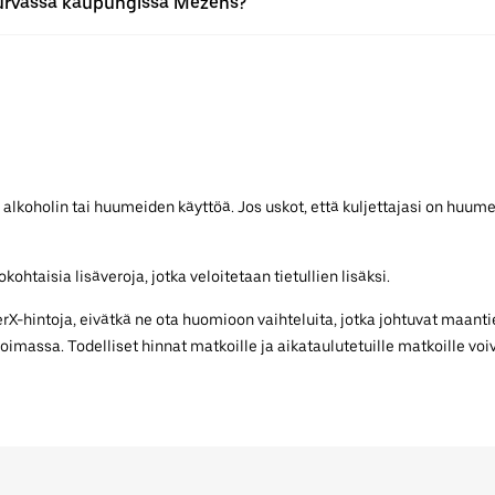
urvassa kaupungissa Mézens?
 alkoholin tai huumeiden käyttöä. Jos uskot, että kuljettajasi on huume
ohtaisia lisäveroja, jotka veloitetaan tietullien lisäksi.
-hintoja, eivätkä ne ota huomioon vaihteluita, jotka johtuvat maantie
voimassa. Todelliset hinnat matkoille ja aikataulutetuille matkoille voiv