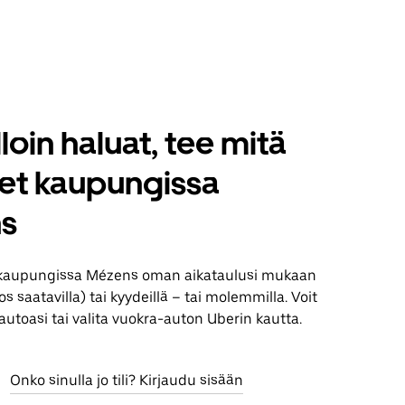
loin haluat, tee mitä
set kaupungissa
s
 kaupungissa Mézens oman aikataulusi mukaan
jos saatavilla) tai kyydeillä – tai molemmilla. Voit
utoasi tai valita vuokra-auton Uberin kautta.
Onko sinulla jo tili? Kirjaudu sisään