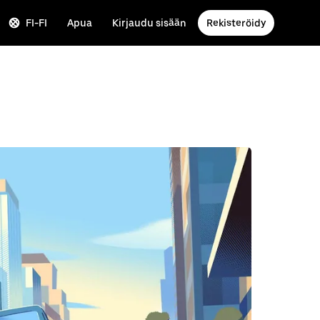
FI-FI
Apua
Kirjaudu sisään
Rekisteröidy