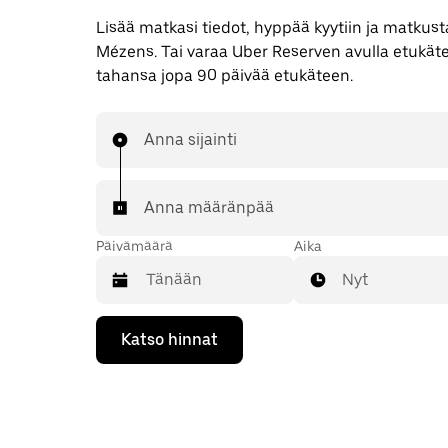
Lisää matkasi tiedot, hyppää kyytiin ja matkusta
Mézens. Tai varaa Uber Reserven avulla etukäte
tahansa jopa 90 päivää etukäteen.
Anna sijainti
Anna määränpää
Päivämäärä
Aika
Nyt
Valitse
Katso hinnat
päivämäärä
kalenterissa
alaspäin
osoittavalla
nuolinäppäimellä.
Sulje