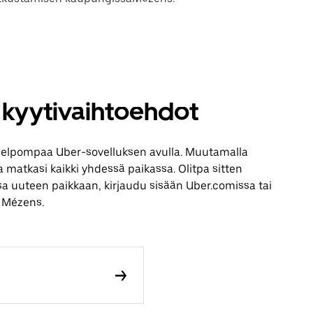
 kyytivaihtoehdot
elpompaa Uber-sovelluksen avulla. Muutamalla
aa matkasi kaikki yhdessä paikassa. Olitpa sitten
sa uuteen paikkaan, kirjaudu sisään Uber.comissa tai
 Mézens.