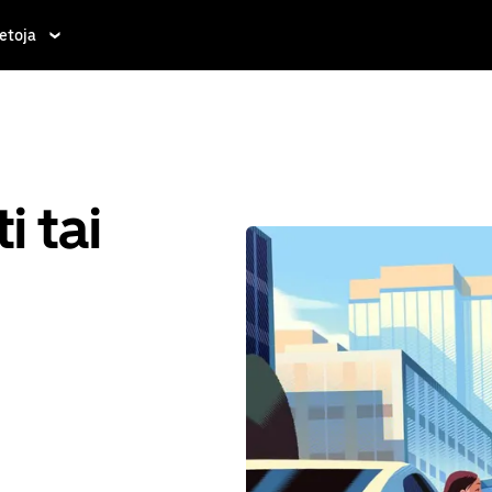
etoja
i tai