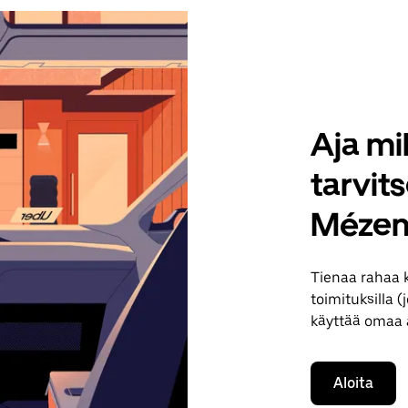
Aja mil
tarvit
Mézen
Tienaa rahaa
toimituksilla (
käyttää omaa a
Aloita