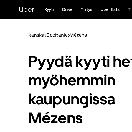
Ohita
ja
Uber
Kyyti
Drive
Yritys
Uber Eats
Ti
siirry
pääsisältöön
Ranska
>
Occitanie
>
Mézens
Pyydä kyyti het
myöhemmin
kaupungissa
Mézens