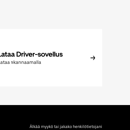
Lataa Driver-sovellus
Lataa skannaamalla
Älkää myykö tai jakako henkilötietojani