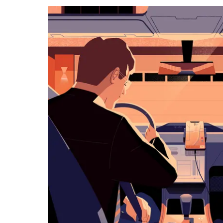
kalenteri
Esc-
painikkeella.