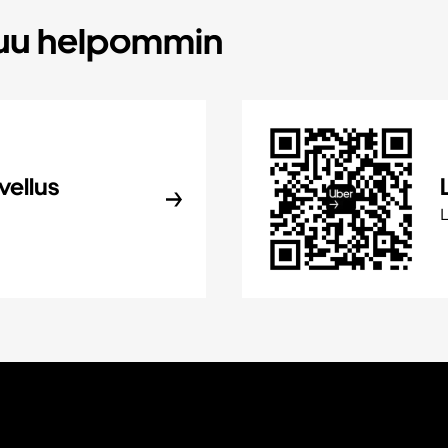
tuu helpommin
vellus