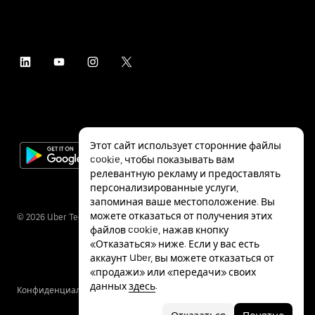
Этот сайт использует сторонние файлы
cookie, чтобы показывать вам
релевантную рекламу и предоставлять
персонализированные услуги,
запоминая ваше местоположение. Вы
можете отказаться от получения этих
©
2026
Uber Technologies Inc.
файлов cookie, нажав кнопку
«Отказаться» ниже. Если у вас есть
аккаунт Uber, вы можете отказаться от
«продажи» или «передачи» своих
данных
здесь
.
Конфиденциальность
Специальные
Условия
возможности