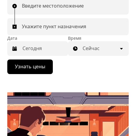
Введите местоположение
Укажите пункт назначения
Дата
Время
Сейчас
Нажмите
Узнать цены
стрелку
вниз,
чтобы
перейти
к
календарю
и
выбрать
дату.
Чтобы
закрыть
календарь,
нажмите