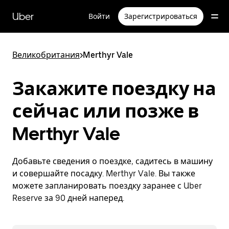
Пропустить
и
Uber
Войти
Зарегистрироваться
перейти
к
основному
содержимому
Великобритания
>
Merthyr Vale
Закажите поездку на
сейчас или позже в
Merthyr Vale
Добавьте сведения о поездке, садитесь в машину
и совершайте посадку. Merthyr Vale. Вы также
можете запланировать поездку заранее с Uber
Reserve за 90 дней наперед.