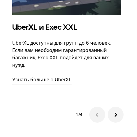
UberXL и Exec XXL
Гр
UberXL доступны для групп до 6 человек.
Когд
Если вам необходим гарантированный
семь
багажник, Exec XXL подойдет для ваших
выбр
нужд.
назн
Узнать больше о UberXL
Узна
1/4